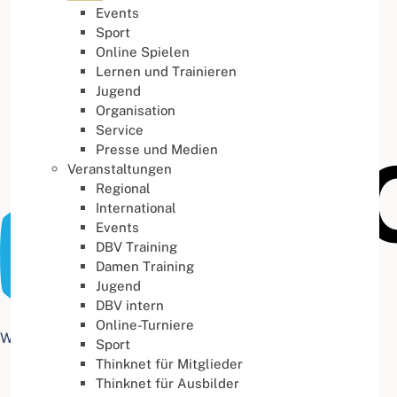
Events
Buchstabenabstand
100
%
Sport
Online Spielen
Lernen und Trainieren
Jugend
Organisation
Service
Presse und Medien
Veranstaltungen
Regional
International
Events
DBV Training
Damen Training
Jugend
DBV intern
Online-Turniere
Web Accessibility plugin
by DJ-Extensions.com
Sport
Thinknet für Mitglieder
Thinknet für Ausbilder