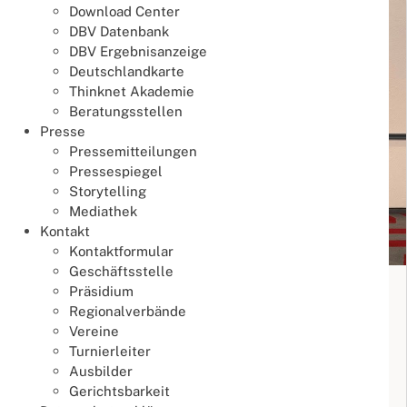
Download Center
DBV Datenbank
DBV Ergebnisanzeige
Deutschlandkarte
Thinknet Akademie
Beratungsstellen
Presse
Pressemitteilungen
Pressespiegel
Storytelling
Mediathek
Kontakt
Kontaktformular
Geschäftsstelle
19. Deutsche Mixed Teammeisterschaft
Präsidium
2026
Regionalverbände
Vereine
Meisterschaften
Turnierleiter
17. Juli 2026
Ausbilder
Meisterschaften
Mixed Team DM
Gerichtsbarkeit