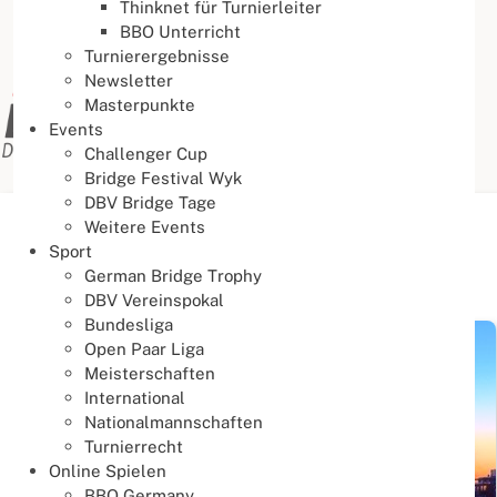
Thinknet für Turnierleiter
BBO Unterricht
Turnierergebnisse
Newsletter
Masterpunkte
Events
Challenger Cup
Bridge Festival Wyk
DBV Bridge Tage
Weitere Events
Aktuelle Seite:
Startseite
Aktuelles
News
Sport
German Bridge Trophy
News
DBV Vereinspokal
Bundesliga
Open Paar Liga
Meisterschaften
International
Nationalmannschaften
Turnierrecht
Online Spielen
BBO Germany