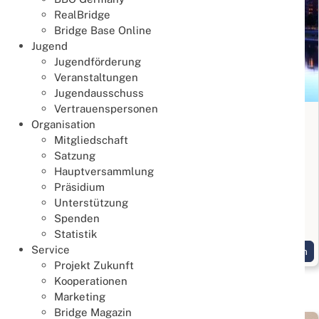
RealBridge
Bridge Base Online
Jugend
Jugendförderung
Veranstaltungen
Jugendausschuss
Vertrauenspersonen
Bridge Anfängerkurs in Frankfurt
Organisation
Mitgliedschaft
Lernen & Trainieren
Satzung
02. August 2026
Hauptversammlung
Bridge kennenlernen
Präsidium
Unterstützung
Start am 3. September 2026, 10 Termine jeweils
Spenden
Donnerstags
Statistik
Service
Weiterlesen
Projekt Zukunft
Kooperationen
Marketing
Bridge Magazin