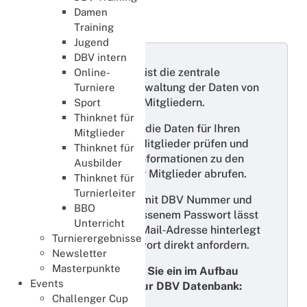
Damen
DBV Datenbank
Training
Jugend
DBV intern
Die DBV Datenbank ist die zentrale
Online-
Plattform für die Verwaltung der Daten von
Turniere
Vereinen und deren Mitgliedern.
Sport
Thinknet für
Hier können Sie u.a. die Daten für Ihren
Mitglieder
Verein und dessen Mitglieder prüfen und
Thinknet für
aktualisieren oder Informationen zu den
Ausbilder
Masterpunkten Ihrer Mitglieder abrufen.
Thinknet für
Turnierleiter
Der Zugang erfolgt mit DBV Nummer und
BBO
Passwort; bei vergessenem Passwort lässt
Unterricht
sich – sofern eine E‑Mail‑Adresse hinterlegt
Turnierergebnisse
ist – ein neues Passwort direkt anfordern.
Newsletter
Masterpunkte
Nachfolgend finden Sie ein im Aufbau
Events
befindliches Q&A zur DBV Datenbank:
Challenger Cup