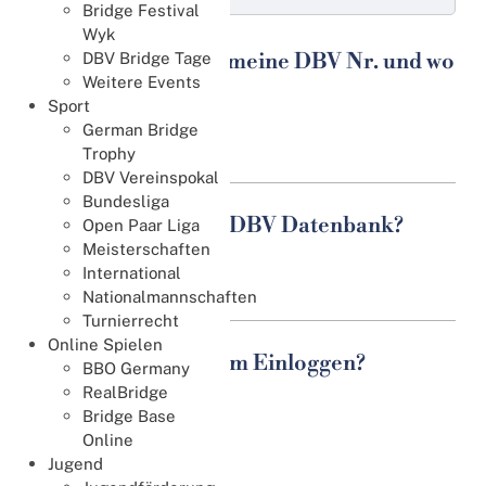
Bridge Festival
Wyk
Wofür benötige ich meine DBV Nr. und wo
DBV Bridge Tage
Weitere Events
finde ich dieses?
Sport
German Bridge
Weiterlesen
Trophy
DBV Vereinspokal
Bundesliga
Wie komme ich zur DBV Datenbank?
Open Paar Liga
Meisterschaften
International
Weiterlesen
Nationalmannschaften
Turnierrecht
Online Spielen
Was benötige ich zum Einloggen?
BBO Germany
RealBridge
Weiterlesen
Bridge Base
Online
Jugend