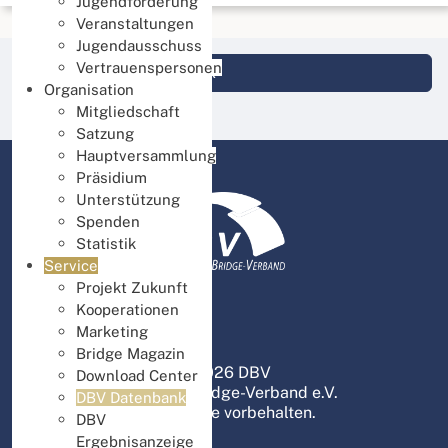
Jugendförderung
Veranstaltungen
Jugendausschuss
Vertrauenspersonen
Login DBV Datenbank
Organisation
Mitgliedschaft
Satzung
Hauptversammlung
Präsidium
Unterstützung
Spenden
Statistik
Service
Projekt Zukunft
Kooperationen
Marketing
Bridge Magazin
© 2026 DBV
Download Center
Deutscher Bridge-Verband e.V.
DBV Datenbank
Alle Rechte vorbehalten.
DBV
Ergebnisanzeige