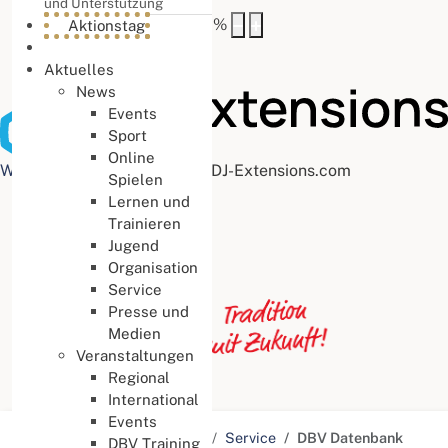
und Unterstützung
Buchstabenabstand
100
%
Aktionstag
Aktuelles
News
Events
Sport
Online
Web Accessibility plugin
by DJ-Extensions.com
Spielen
Lernen und
Trainieren
Jugend
Organisation
Service
Presse und
Medien
Veranstaltungen
Regional
International
Events
Aktuelle Seite:
Startseite
Service
DBV Datenbank
DBV Training