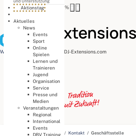
und Unterstützung
Buchstabenabstand
100
%
Aktionstag
Aktuelles
News
Events
Sport
Online
Web Accessibility plugin
by DJ-Extensions.com
Spielen
Lernen und
Trainieren
Jugend
Organisation
Service
Presse und
Medien
Veranstaltungen
Regional
International
Events
Aktuelle Seite:
Startseite
Kontakt
Geschäftsstelle
DBV Training