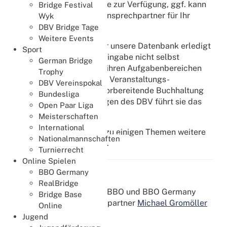
bei Fragen aller Art gerne zur Verfügung, ggf. kann
Bridge Festival
sie Ihnen den richtigen Ansprechpartner für Ihr
Wyk
Anliegen nennen.
DBV Bridge Tage
Weitere Events
Mitgliedermeldungen für unsere Datenbank erledigt
Sport
sie für Sie, falls Sie die Eingabe nicht selbst
German Bridge
vornehmen möchten. Zu ihren Aufgabenbereichen
Trophy
gehören auch die interne Veranstaltungs-
DBV Vereinspokal
Organisation sowie die vorbereitende Buchhaltung
Bundesliga
des DBV. Bei den Sitzungen des DBV führt sie das
Open Paar Liga
Protokoll.
Meisterschaften
International
Nachfolgend finden Sie zu einigen Themen weitere
Nationalmannschaften
direkte Ansprechpartner:
Turnierrecht
Online Spielen
BBO Germany
BBO Germany
RealBridge
Für alle Fragen rund um BBO und BBO Germany
Bridge Base
steht Ihnen als Ansprechpartner
Michael Gromöller
Online
zur Verfügung
Jugend