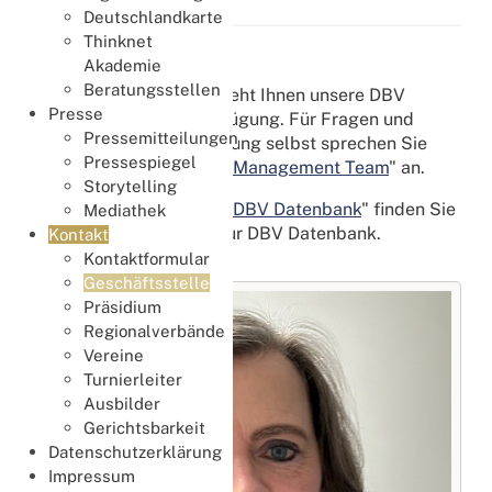
Deutschlandkarte
Thinknet
DBV Datenbank
Akademie
Beratungsstellen
Für inhaltliche Fragen steht Ihnen unsere DBV
Presse
Geschäftsstelle zur Verfügung. Für Fragen und
Pressemitteilungen
Anregungen zur Anwendung selbst sprechen Sie
Pressespiegel
gerne unser "
Datenbank Management Team
" an.
Storytelling
Übrigens: Auf der Seite "
DBV Datenbank
" finden Sie
Mediathek
Fragen und Antworten zur DBV Datenbank.
Kontakt
Kontaktformular
Geschäftsstelle
Präsidium
Regionalverbände
Vereine
Turnierleiter
Ausbilder
Gerichtsbarkeit
Datenschutzerklärung
Impressum