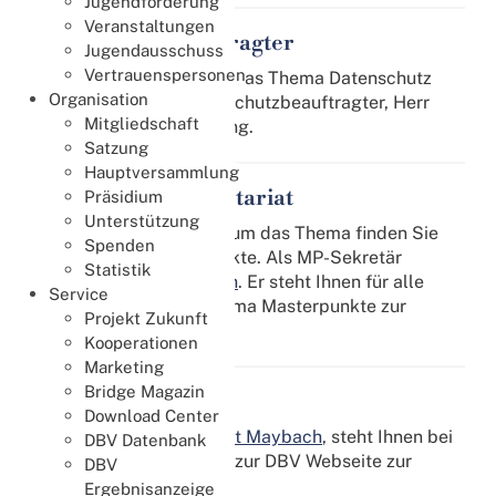
Jugendförderung
Veranstaltungen
Datenschutzbeauftragter
Jugendausschuss
Vertrauenspersonen
Für alle Fragen rund um das Thema Datenschutz
Organisation
steht Ihnen unser Datenschutzbeauftragter, Herr
Mitgliedschaft
Ulrich Kratz
zur Verfügung.
Satzung
Hauptversammlung
Masterpunkt-Sekretariat
Präsidium
Unterstützung
Alle Informationen rund um das Thema finden Sie
Spenden
auf der Seite Masterpunkte. Als MP-Sekretär
Statistik
fungiert
Robert Maybach
. Er steht Ihnen für alle
Service
Fragen rund um das Thema Masterpunkte zur
Projekt Zukunft
Verfügung.
Kooperationen
Marketing
Bridge Magazin
Webmaster
Download Center
Unser Webmaster,
Robert Maybach
, steht Ihnen bei
DBV Datenbank
Fragen und Anregungen zur DBV Webseite zur
DBV
Verfügung.
Ergebnisanzeige