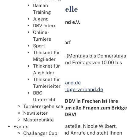
Damen
DBV Geschäftsstelle
Training
Jugend
Deutscher Bridge-Verband e.V.
DBV intern
Geschäftsstelle
Online-
Augustinusstr. 11 C
Turniere
50226 Frechen-Königsdorf
Sport
Thinknet für
Telefon: 02234-60009-0 (Montags bis Donnerstags
Mitglieder
von 10.00 bis 14.00 Uhr und Freitags von 10.00 bis
Thinknet für
12.00 Uhr)
Ausbilder
Fax: 02234-60009-20
Thinknet für
E-Mail:
info@bridge-verband.de
Turnierleiter
Webseite:
https://www.bridge-verband.de
BBO
Unterricht
Die Geschäftsstelle des DBV in Frechen ist Ihre
Turnierergebnisse
erste Anlaufstelle rund um alle Fragen zum Bridge
Newsletter
in Deutschland und den DBV!
Masterpunkte
Die Leiterin der Geschäftsstelle, Nicole Wilbert,
Events
empfängt Ihre E-Mails und Anrufe und steht Ihnen
Challenger Cup