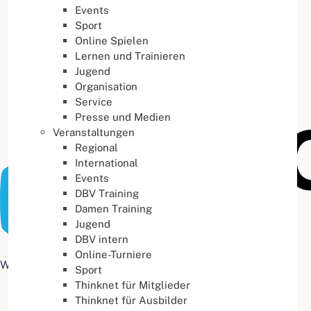
Events
Buchstabenabstand
100
%
Sport
Online Spielen
Lernen und Trainieren
Jugend
Organisation
Service
Presse und Medien
Veranstaltungen
Regional
International
Events
DBV Training
Damen Training
Jugend
DBV intern
Online-Turniere
Web Accessibility plugin
by DJ-Extensions.com
Sport
Thinknet für Mitglieder
Thinknet für Ausbilder