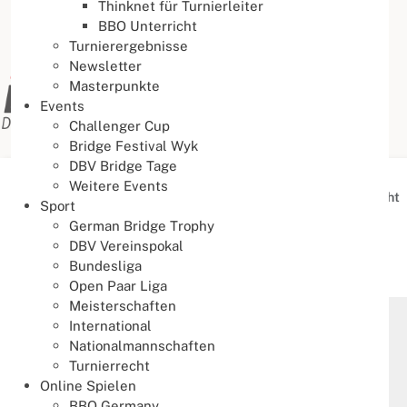
Thinknet für Turnierleiter
BBO Unterricht
Turnierergebnisse
Newsletter
Masterpunkte
Events
Challenger Cup
Bridge Festival Wyk
DBV Bridge Tage
Weitere Events
Aktuelle Seite:
Startseite
Schlagworte / Tags Übersicht
Sport
German Bridge Trophy
Schlagworte / Tags Übersicht
DBV Vereinspokal
Bundesliga
Übersicht aller verschlagworteten Inhalte (Tags)
Open Paar Liga
Meisterschaften
Anfängerkurs
International
Nationalmannschaften
Aufstiegsrunde
Turnierrecht
Online Spielen
BaM DM
BBO Germany