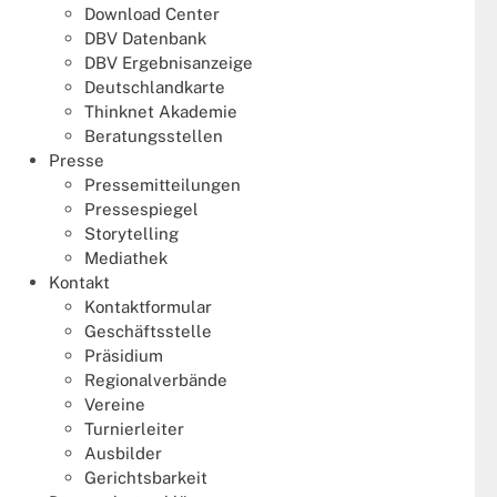
Download Center
Einsteiger
DBV Datenbank
DBV Ergebnisanzeige
Festival
Deutschlandkarte
Thinknet Akademie
Fortgeschrittene
Beratungsstellen
Presse
German Masters
Pressemitteilungen
Pressespiegel
Gründungsturnier
Storytelling
Mediathek
Herren Paar DM
Kontakt
Kontaktformular
International
Geschäftsstelle
Präsidium
Regionalverbände
JHV
Vereine
Turnierleiter
JHV Turnier
Ausbilder
Gerichtsbarkeit
Jugend DM