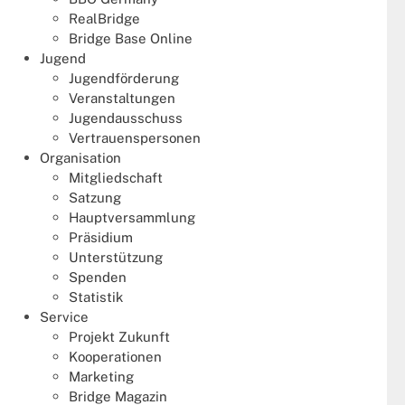
RealBridge
BBO Unterricht
Bridge Base Online
Jugend
Jugendförderung
Benefizturnier
Veranstaltungen
Jugendausschuss
Bridge kennenlernen
Vertrauenspersonen
Organisation
Bridge Tage
Mitgliedschaft
Satzung
Bridge verbessern
Hauptversammlung
Präsidium
Bundesliga
Unterstützung
Spenden
Challenger Cup
Statistik
Service
Damen Paar DM
Projekt Zukunft
Kooperationen
EBL
Marketing
Bridge Magazin