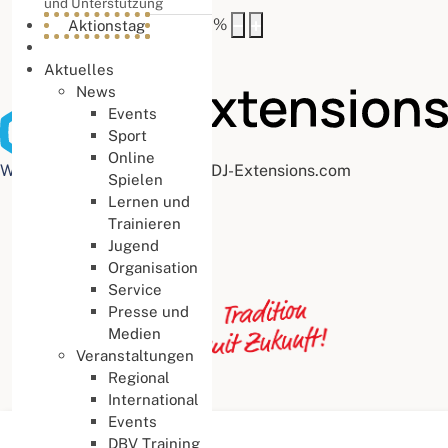
und Unterstützung
Buchstabenabstand
100
%
Aktionstag
Aktuelles
News
Events
Sport
Online
Web Accessibility plugin
by DJ-Extensions.com
Spielen
Lernen und
Trainieren
Jugend
Organisation
Service
Presse und
Medien
Veranstaltungen
Regional
International
Events
Aktuelle Seite:
Startseite
DBV Training