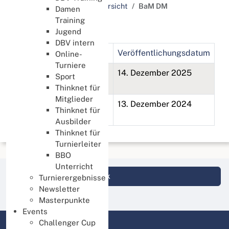
Schlagworte / Tags Übersicht
BaM DM
Damen
Training
BaM DM
Jugend
DBV intern
Titel
Veröffentlichungsdatum
Online-
Turniere
2. Deutsche BaM
14. Dezember 2025
Sport
Meisterschaft 2025
Thinknet für
Mitglieder
1. Deutsche BaM
13. Dezember 2024
Thinknet für
Meisterschaft 2024
Ausbilder
Thinknet für
Turnierleiter
BBO
Unterricht
Login DBV Datenbank
Turnierergebnisse
Newsletter
Masterpunkte
Events
Challenger Cup