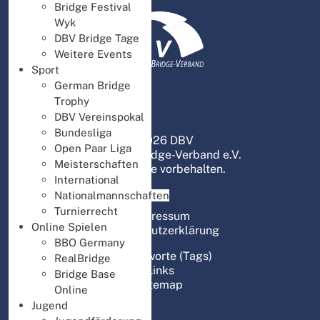
Bridge Festival
Wyk
DBV Bridge Tage
Weitere Events
Sport
German Bridge
Trophy
DBV Vereinspokal
Bundesliga
© 2026 DBV
Open Paar Liga
Deutscher Bridge-Verband e.V.
Meisterschaften
Alle Rechte vorbehalten.
International
Nationalmannschaften
Turnierrecht
Impressum
Online Spielen
Datenschutzerklärung
BBO Germany
Schlagworte (Tags)
RealBridge
Links
Bridge Base
Sitemap
Online
Jugend