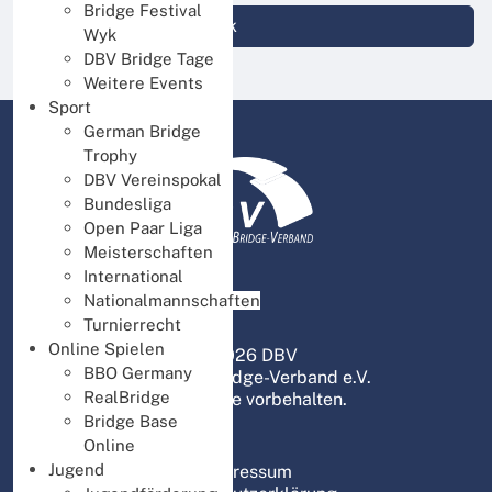
Bridge Festival
Login DBV Datenbank
Wyk
DBV Bridge Tage
Weitere Events
Sport
German Bridge
Trophy
DBV Vereinspokal
Bundesliga
Open Paar Liga
Meisterschaften
International
Nationalmannschaften
Turnierrecht
Online Spielen
© 2026 DBV
BBO Germany
Deutscher Bridge-Verband e.V.
RealBridge
Alle Rechte vorbehalten.
Bridge Base
Online
Jugend
Impressum