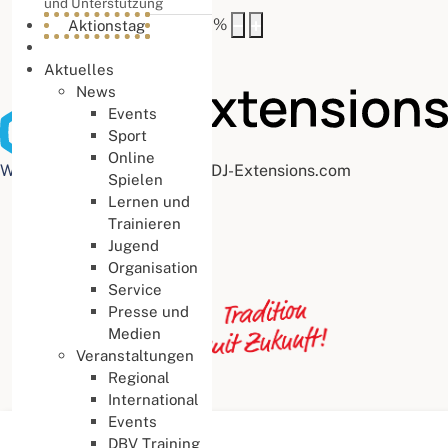
und Unterstützung
Buchstabenabstand
100
%
Aktionstag
Aktuelles
News
Events
Sport
Online
Web Accessibility plugin
by DJ-Extensions.com
Spielen
Lernen und
Trainieren
Jugend
Organisation
Service
Presse und
Medien
Veranstaltungen
Regional
International
Events
Aktuelle Seite:
Startseite
DBV Training