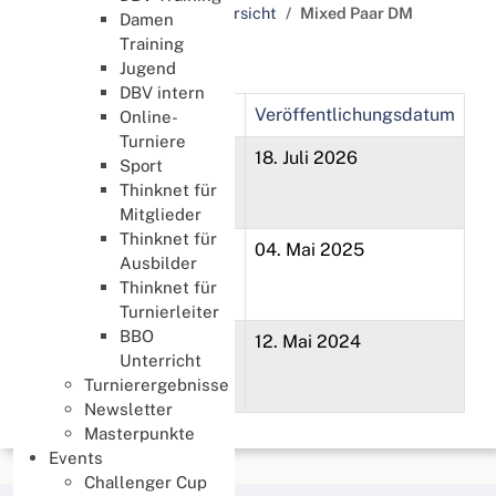
Schlagworte / Tags Übersicht
Mixed Paar DM
Damen
Training
Mixed Paar DM
Jugend
DBV intern
Titel
Veröffentlichungsdatum
Online-
Turniere
65. Deutsche Mixed
18. Juli 2026
Sport
Paarmeisterschaft
Thinknet für
2026
Mitglieder
Thinknet für
64. Deutsche Mixed
04. Mai 2025
Ausbilder
Paarmeisterschaft
Thinknet für
2025
Turnierleiter
BBO
63. Deutsche Mixed
12. Mai 2024
Unterricht
Paarmeisterschaft
Turnierergebnisse
2024
Newsletter
Masterpunkte
Events
Challenger Cup