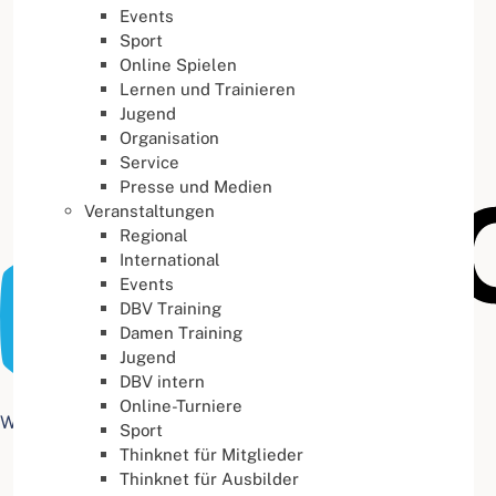
Events
Buchstabenabstand
100
%
Sport
Online Spielen
Lernen und Trainieren
Jugend
Organisation
Service
Presse und Medien
Veranstaltungen
Regional
International
Events
DBV Training
Damen Training
Jugend
DBV intern
Online-Turniere
Web Accessibility plugin
by DJ-Extensions.com
Sport
Thinknet für Mitglieder
Thinknet für Ausbilder