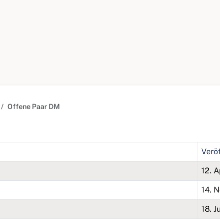
Offene Paar DM
Verö
12. A
14. 
18. J