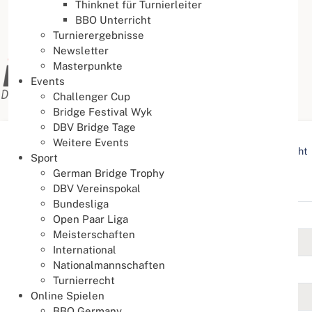
Thinknet für Turnierleiter
BBO Unterricht
Turnierergebnisse
Newsletter
Masterpunkte
Events
Challenger Cup
Bridge Festival Wyk
DBV Bridge Tage
Weitere Events
Aktuelle Seite:
Startseite
Schlagworte / Tags Übersicht
Sport
German Bridge Trophy
Offene Paar DM
DBV Vereinspokal
Bundesliga
Titel
Open Paar Liga
Meisterschaften
82. Offene Deutsche Paarmeisterschaft 2026
International
Nationalmannschaften
81. Offene Deutsche Paarmeisterschaft 2025
Turnierrecht
Online Spielen
80. Offene Deutsche Paarmeisterschaft 2024
BBO Germany