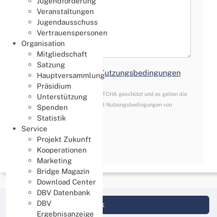
Jugendförderung
Veranstaltungen
Jugendausschuss
Vertrauenspersonen
Organisation
Mitgliedschaft
Satzung
Nutzungsbedingungen
*
Ich akzeptiere die
Nutzungsbedingungen
Hauptversammlung
Präsidium
reCAPTCHA
*
Diese Website ist durch reCAPTCHA geschützt und es gelten die
Unterstützung
Datenschutzbestimmungen
und
Nutzungsbedingungen
von
Spenden
Google.
Statistik
Service
Projekt Zukunft
Senden
Kooperationen
Marketing
Bridge Magazin
Download Center
DBV Datenbank
DBV
Login DBV Datenbank
Ergebnisanzeige