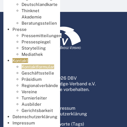
Deutschlandkarte
Thinknet
Akademie
Beratungsstellen
Presse
Pressemitteilungen
Pressespiegel
Storytelling
Mediathek
Kontakt
Kontaktformular
Geschäftsstelle
© 2026 DBV
Präsidium
Deutscher Bridge-Verband e.V.
Regionalverbände
Alle Rechte vorbehalten.
Vereine
Turnierleiter
Ausbilder
Impressum
Gerichtsbarkeit
Datenschutzerklärung
Datenschutzerklärung
Impressum
Schlagworte (Tags)