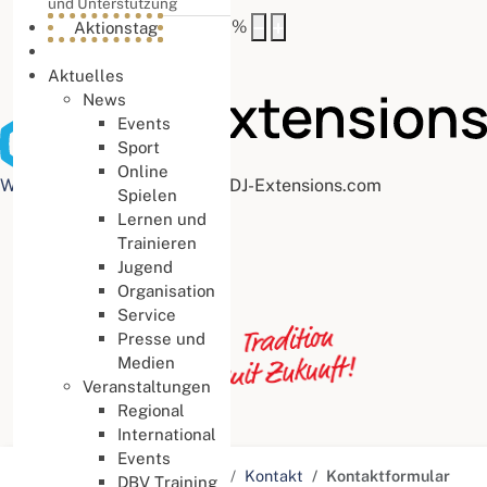
und Unterstützung
Buchstabenabstand
100
%
Aktionstag
Aktuelles
News
Events
Sport
Online
Web Accessibility plugin
by DJ-Extensions.com
Spielen
Lernen und
Trainieren
Jugend
Organisation
Service
Presse und
Medien
Veranstaltungen
Regional
International
Events
Aktuelle Seite:
Startseite
Kontakt
Kontaktformular
DBV Training