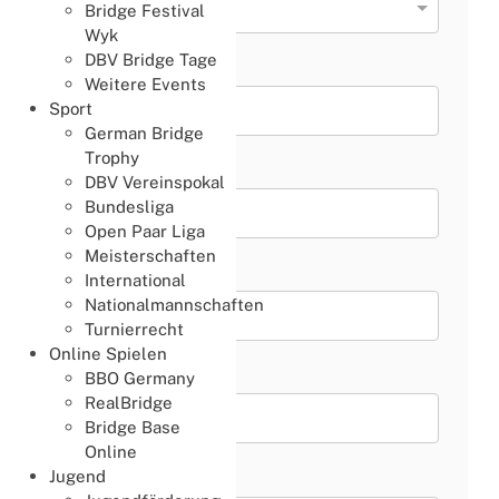
Bridge Festival
Wyk
DBV Bridge Tage
Vorname
*
Weitere Events
Sport
German Bridge
Trophy
Nachname
*
DBV Vereinspokal
Bundesliga
Open Paar Liga
Meisterschaften
Email Adresse
*
International
Nationalmannschaften
Turnierrecht
Online Spielen
Betreff
*
BBO Germany
RealBridge
Bridge Base
Online
Ihre Nachricht
*
Jugend