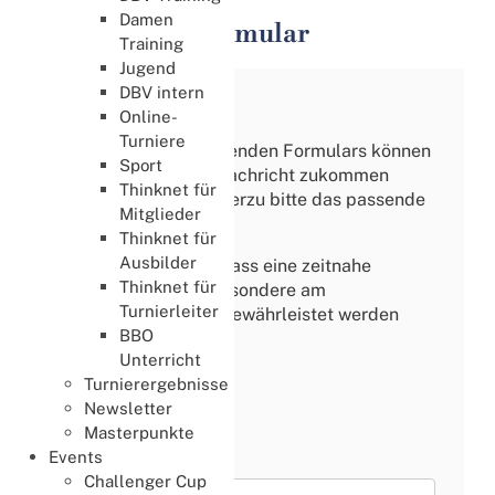
Damen
DBV Kontaktformular
Training
Jugend
DBV intern
Hinweis:
Online-
Turniere
Mittels des nachfolgenden Formulars können
Sport
Sie uns gerne eine Nachricht zukommen
Thinknet für
lassen, wählen Sie hierzu bitte das passende
Mitglieder
Thema aus.
Thinknet für
Ausbilder
Bitte beachten Sie, dass eine zeitnahe
Thinknet für
Beantwortung - insbesondere am
Turnierleiter
Wochenende - nicht gewährleistet werden
BBO
kann.
Unterricht
Turnierergebnisse
Newsletter
Masterpunkte
Events
Thema
*
Challenger Cup