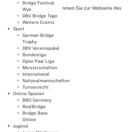
Bridge Festival
Mit dem unteren Link kommen Sie zur Webseite des
Wyk
Regionalverbands.
DBV Bridge Tage
Weitere Events
Sport
German Bridge
Trophy
DBV Vereinspokal
Bundesliga
Open Paar Liga
Meisterschaften
International
Nationalmannschaften
Turnierrecht
Online Spielen
BBO Germany
RealBridge
Bridge Base
Online
Jugend