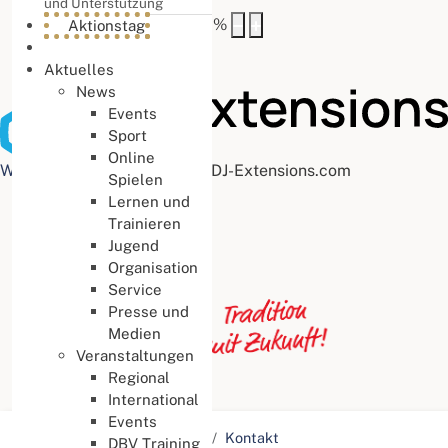
und Unterstützung
Buchstabenabstand
100
%
Aktionstag
Aktuelles
News
Events
Sport
Online
Web Accessibility plugin
by DJ-Extensions.com
Spielen
Lernen und
Trainieren
Jugend
Organisation
Service
Presse und
Medien
Veranstaltungen
Regional
International
Events
Aktuelle Seite:
Startseite
Kontakt
DBV Training