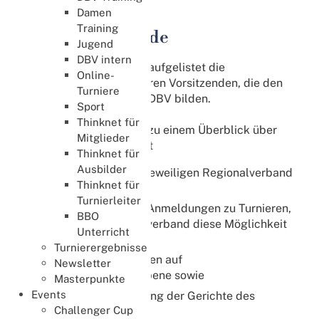
Regionalverbände
Damen
Training
Regionalverbände
Jugend
DBV intern
Nachfolgend finden Sie aufgelistet die
Online-
Regionalverbände mit ihren Vorsitzenden, die den
Turniere
sogenannten Beirat des DBV bilden.
Sport
Thinknet für
Der obere Link führt Sie zu einem Überblick über
Mitglieder
den Regionalverband mit
Thinknet für
Ausbilder
einer Liste der zum jeweiligen Regionalverband
Thinknet für
gehörenden Vereine;
Turnierleiter
der Möglichkeit für Anmeldungen zu Turnieren,
BBO
sofern der Regionalverband diese Möglichkeit
Unterricht
nutzt;
Turnierergebnisse
den Masterpunktlisten auf
Newsletter
Regionalverbandsebene sowie
Masterpunkte
Events
der Zusammensetzung der Gerichte des
Challenger Cup
Regionalverbands