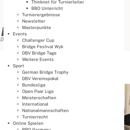
Thinknet für Turnierleiter
BBO Unterricht
Turnierergebnisse
Newsletter
Masterpunkte
Events
Challenger Cup
Bridge Festival Wyk
DBV Bridge Tage
Weitere Events
Aktuelle Seite:
Startseite
Kontakt
Präsidium
Sport
German Bridge Trophy
Präsidium
DBV Vereinspokal
Bundesliga
Open Paar Liga
Meisterschaften
International
Nationalmannschaften
Turnierrecht
Online Spielen
BBO Germany