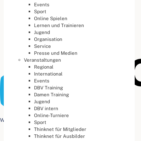
Events
Buchstabenabstand
100
%
Sport
Online Spielen
Lernen und Trainieren
Jugend
Organisation
Service
Presse und Medien
Veranstaltungen
Regional
International
Events
DBV Training
Damen Training
Jugend
DBV intern
Online-Turniere
Web Accessibility plugin
by DJ-Extensions.com
Sport
Thinknet für Mitglieder
Thinknet für Ausbilder