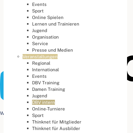
Events
Buchstabenabstand
100
%
Sport
Online Spielen
Lernen und Trainieren
Jugend
Organisation
Service
Presse und Medien
Veranstaltungen
Regional
International
Events
DBV Training
Damen Training
Jugend
DBV intern
Online-Turniere
Web Accessibility plugin
by DJ-Extensions.com
Sport
Thinknet für Mitglieder
Thinknet für Ausbilder