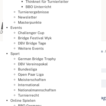
Thinknet für Turnierleiter
BBO Unterricht
Turnierergebnisse
Newsletter
Masterpunkte
Events
Challenger Cup
Bridge Festival Wyk
DBV Bridge Tage
Weitere Events
Aktuelle Seite:
Startseite
Aktuelles
Veranstaltungen
Sport
German Bridge Trophy
DBV intern
DBV Vereinspokal
Bundesliga
Open Paar Liga
Meisterschaften
International
Nationalmannschaften
Turnierrecht
2. Deutschlandweiter Aktionstag
01
Online Spielen
Okt.
01.10.2026
BBO Germany