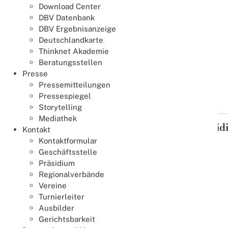
Download Center
DBV Datenbank
DBV Ergebnisanzeige
Deutschlandkarte
Thinknet Akademie
Beratungsstellen
Presse
Pressemitteilungen
Termin speichern
Details
Pressespiegel
Storytelling
Mediathek
Gemeinsame Sitzung von Präsid
Kontakt
13
Kontaktformular
Nov.
13.11.2026
18:30
- 14.11.2026
17:00
Geschäftsstelle
Präsidium
Regionalverbände
Vereine
Turnierleiter
Ausbilder
Gerichtsbarkeit