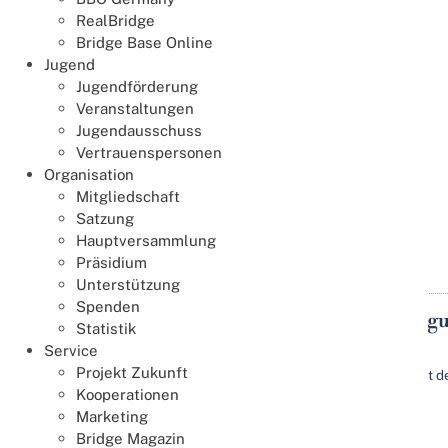
RealBridge
Bridge Base Online
Jugend
Jugendförderung
Veranstaltungen
Jugendausschuss
Vertrauenspersonen
Organisation
Mitgliedschaft
Satzung
Hauptversammlung
Termin speichern
Details
Präsidium
Unterstützung
Spenden
Projekt Zukunft - 2. Klausurta
Statistik
02
Service
Okt.
02.10.2026
18:00
- 04.10.2026
12:00
Projekt Zukunft
Sporthotel Treff Punkt, Bundesstützpunkt d
Kooperationen
Marketing
Bridge Magazin