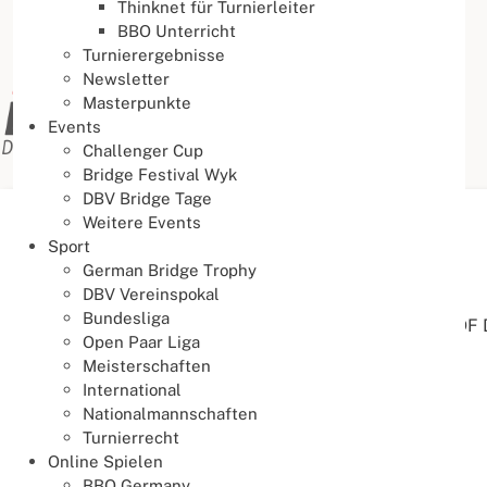
Thinknet für Turnierleiter
BBO Unterricht
Turnierergebnisse
Newsletter
Masterpunkte
Events
Challenger Cup
Bridge Festival Wyk
DBV Bridge Tage
Weitere Events
Aktuelle Seite:
Startseite
Organisation
Satzung
Sport
German Bridge Trophy
Satzung
DBV Vereinspokal
Bundesliga
(Im
Download Center
können Sie die Satzung als PDF 
Open Paar Liga
Meisterschaften
Inhaltsverzeichnis
International
Nationalmannschaften
§ 1 - Name, Sitz, Geschäftsjahr
Turnierrecht
§ 2 - Zweck des Verbandes
Online Spielen
§ 3 - Mitgliedschaft in anderen Organisationen
BBO Germany
§ 4 - Mitgliedschaft