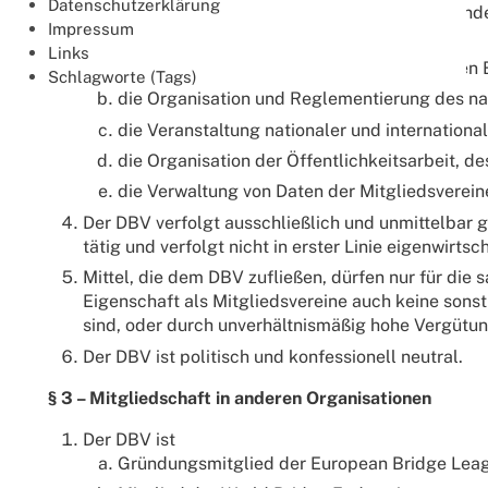
Datenschutzerklärung
seiner Mitgliedsvereine und Regionalverbänd
Impressum
Der DBV ist insbesondere zuständig für
Links
die Vertretung der Interessen des deutschen B
Schlagworte (Tags)
die Organisation und Reglementierung des nat
die Veranstaltung nationaler und internation
die Organisation der Öffentlichkeitsarbeit, d
die Verwaltung von Daten der Mitgliedsverein
Der DBV verfolgt ausschließlich und unmittelbar
tätig und verfolgt nicht in erster Linie eigenwirts
Mittel, die dem DBV zufließen, dürfen nur für di
Eigenschaft als Mitgliedsvereine auch keine son
sind, oder durch unverhältnismäßig hohe Vergütu
Der DBV ist politisch und konfessionell neutral.
§ 3 – Mitgliedschaft in anderen Organisationen
Der DBV ist
Gründungsmitglied der European Bridge Lea