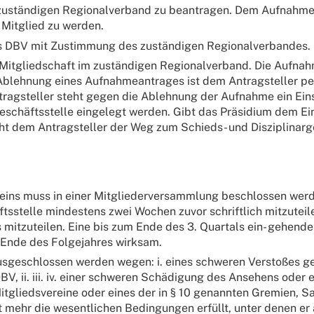
 zuständigen Regionalverband zu beantragen. Dem Aufnahmea
Mitglied zu werden.
s DBV mit Zustimmung des zuständigen Regionalverbandes.
 Mitgliedschaft im zuständigen Regionalverband. Die Aufna
Ablehnung eines Aufnahmeantrages ist dem Antragsteller per 
ragsteller steht gegen die Ablehnung der Aufnahme ein Eins
eschäftsstelle eingelegt werden. Gibt das Präsidium dem Ein
t dem Antragsteller der Weg zum Schieds- und Disziplinarg
vereins muss in einer Mitgliederversammlung beschlossen we
stelle mindestens zwei Wochen zuvor schriftlich mitzuteile
itzuteilen. Eine bis zum Ende des 3. Quartals ein- gehende
Ende des Folgejahres wirksam.
ausgeschlossen werden wegen: i. eines schweren Verstoßes g
, ii. iii. iv. einer schweren Schädigung des Ansehens oder 
Mitgliedsvereine oder eines der in § 10 genannten Gremien,
t mehr die wesentlichen Bedingungen erfüllt, unter denen e