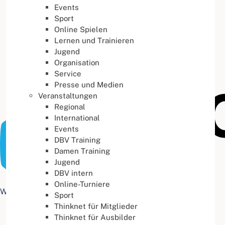
Events
Buchstabenabstand
100
%
Sport
Online Spielen
Lernen und Trainieren
Jugend
Organisation
Service
Presse und Medien
Veranstaltungen
Regional
International
Events
DBV Training
Damen Training
Jugend
DBV intern
Online-Turniere
Web Accessibility plugin
by DJ-Extensions.com
Sport
Thinknet für Mitglieder
Thinknet für Ausbilder