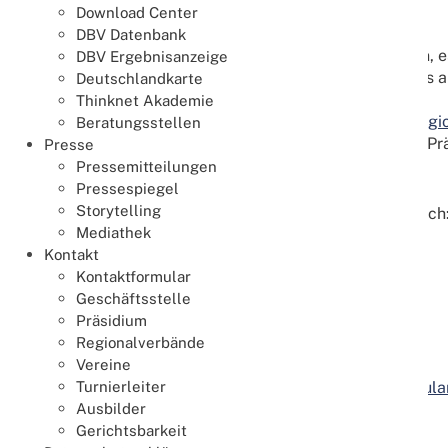
hat.
Download Center
Präsidium
DBV Datenbank
Das
Präsidium
ist das geschäftsführende Organ, e
DBV Ergebnisanzeige
Beschluss der Hauptversammlung im Anschluss an 
Deutschlandkarte
Beirat
Thinknet Akademie
Der Beirat besteht aus den Vorsitzenden der
Regi
Beratungsstellen
Ordnungen und Richtlinien. Hierfür treffen sich P
Presse
Pressemitteilungen
Unterstützung
Pressespiegel
Storytelling
Unterstützt wird das Präsidium bei seiner Arbeit durch
Mediathek
Ausschüsse
Kontakt
Assistenzen
Kontaktformular
Gleichstellungsstelle
Geschäftsstelle
Referenten
Präsidium
Regionalverbände
Ihre Ansprechpartner
Vereine
Turnierleiter
Unter
Kontakt
finden Sie neben einem
Kontaktformula
Ausbilder
Gerichtsbarkeit