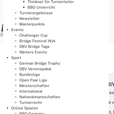
Thinknet für Turnierleiter
BBO Unterricht
Turnierergebnisse
Newsletter
Masterpunkte
Events
Challenger Cup
Bridge Festival Wyk
DBV Bridge Tage
Weitere Events
Aktuelle Seite:
Startseite
Organisation
Sport
German Bridge Trophy
Organisation
DBV Vereinspokal
Bundesliga
Open Paar Liga
PROJEKT ZUKUNFT - Leitbild des DB
Meisterschaften
International
Wir stehen für Gemeinschaft, Denksport und Fairn
Nationalmannschaften
In einer sich ständig wandelnden Welt bieten wir 
Turnierrecht
Online Spielen
Dabei setzen wir altersunabhängig auf Offenheit, 
BBO Germany