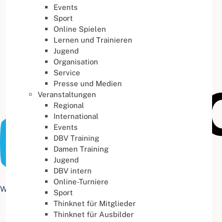
Events
Buchstabenabstand
100
%
Sport
Online Spielen
Lernen und Trainieren
Jugend
Organisation
Service
Presse und Medien
Veranstaltungen
Regional
International
Events
DBV Training
Damen Training
Jugend
DBV intern
Online-Turniere
Web Accessibility plugin
by DJ-Extensions.com
Sport
Thinknet für Mitglieder
Thinknet für Ausbilder