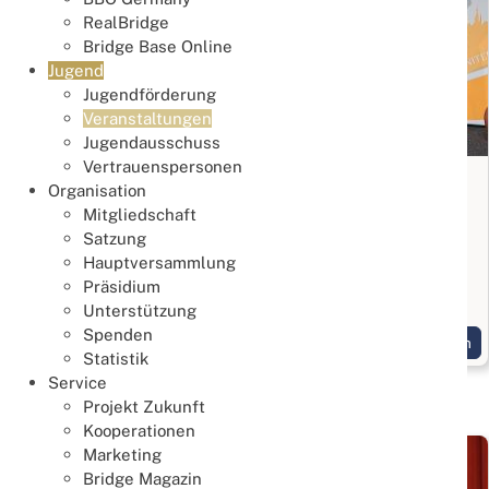
RealBridge
Bridge Base Online
Jugend
Jugendförderung
Veranstaltungen
Jugendausschuss
Vertrauenspersonen
30th RTU European Youth Teams
Organisation
Championships
Mitgliedschaft
Satzung
15. Juli 2026
Hauptversammlung
Deutsches U16 Team verfehlt knapp die
Präsidium
Bronzemedaille!
Unterstützung
Spenden
Weiterlesen
Statistik
Service
Projekt Zukunft
Kooperationen
Marketing
Bridge Magazin