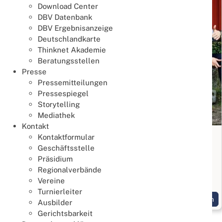
Download Center
DBV Datenbank
DBV Ergebnisanzeige
Deutschlandkarte
Thinknet Akademie
Beratungsstellen
Presse
Pressemitteilungen
Pressespiegel
Storytelling
Mediathek
Kontakt
Deutsche Jugend- sowie Schüler und
Kontaktformular
Geschäftsstelle
Einsteiger Meisterschaft 2024
Präsidium
08. Mai 2024
Regionalverbände
Gold geht an Ole Farwig und Jannik Lepper
Vereine
Turnierleiter
Weiterlesen
Ausbilder
Gerichtsbarkeit