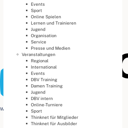
Events
Buchstabenabstand
100
%
Sport
Online Spielen
Lernen und Trainieren
Jugend
Organisation
Service
Presse und Medien
Veranstaltungen
Regional
International
Events
DBV Training
Damen Training
Jugend
DBV intern
Online-Turniere
Web Accessibility plugin
by DJ-Extensions.com
Sport
Thinknet für Mitglieder
Thinknet für Ausbilder