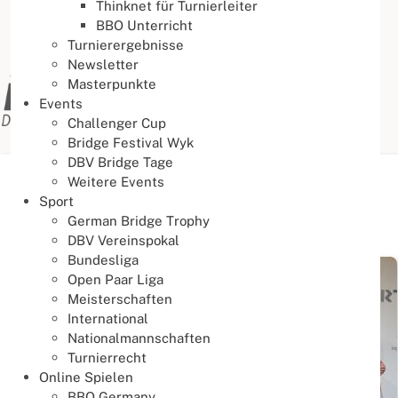
Thinknet für Turnierleiter
BBO Unterricht
Turnierergebnisse
Newsletter
Masterpunkte
Events
Challenger Cup
Bridge Festival Wyk
DBV Bridge Tage
Weitere Events
Aktuelle Seite:
Startseite
Jugend
Veranstaltungen
Sport
German Bridge Trophy
Veranstaltungen
DBV Vereinspokal
Bundesliga
Open Paar Liga
Meisterschaften
International
Nationalmannschaften
Turnierrecht
Online Spielen
BBO Germany