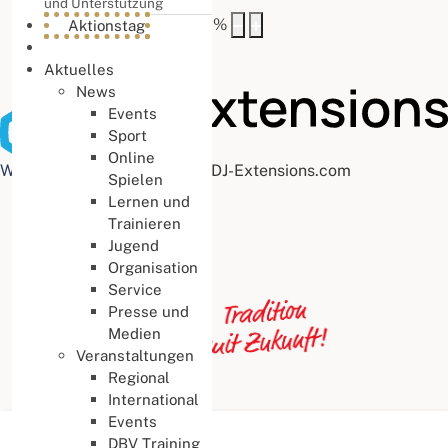
und Unterstützung
Buchstabenabstand
100
%
Aktionstag
Aktuelles
News
Events
Sport
Online
Web Accessibility plugin
by DJ-Extensions.com
Spielen
Lernen und
Trainieren
Jugend
Organisation
Service
Presse und
Medien
Veranstaltungen
Regional
International
Events
Aktuelle Seite:
Startseite
DBV Training