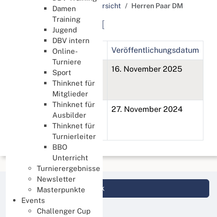
Schlagworte / Tags Übersicht
Herren Paar DM
Damen
Training
Herren Paar DM
Jugend
DBV intern
Titel
Veröffentlichungsdatum
Online-
Turniere
62. Deutsche Herren
16. November 2025
Sport
Paarmeisterschaft
Thinknet für
2025
Mitglieder
Thinknet für
61. Deutsche Herren
27. November 2024
Ausbilder
Paarmeisterschaft
Thinknet für
2024
Turnierleiter
BBO
Unterricht
Turnierergebnisse
Newsletter
Login DBV Datenbank
Masterpunkte
Events
Challenger Cup