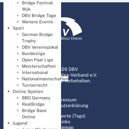
Bridge Festival
Wyk
DBV Bridge Tage
Weitere Events
Sport
German Bridge
Trophy
DBV Vereinspokal
Bundesliga
Open Paar Liga
Meisterschaften
© 2026 DBV
International
Deutscher Bridge-Verband e.V.
Nationalmannschaften
Alle Rechte vorbehalten.
Turnierrecht
Online Spielen
BBO Germany
Impressum
RealBridge
Datenschutzerklärung
Bridge Base
Schlagworte (Tags)
Online
Links
Jugend
Sitemap