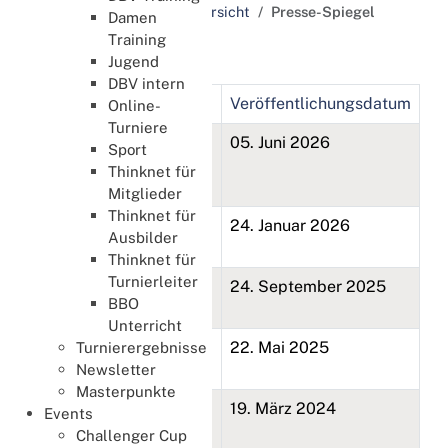
Schlagworte / Tags Übersicht
Presse-Spiegel
Damen
Training
Presse-Spiegel
Jugend
DBV intern
Titel
Veröffentlichungsdatum
Online-
Turniere
TV Oberfranken bei
05. Juni 2026
Sport
den Bamberger Reitern
Thinknet für
zu Gast
Mitglieder
Thinknet für
Bridge - das smarte
24. Januar 2026
Ausbilder
Spiel, das jung hält
Thinknet für
Turnierleiter
Bridge schützt vor
24. September 2025
BBO
Demenz
Unterricht
Bridge Werbung -
22. Mai 2025
Turnierergebnisse
einmal anders ...
Newsletter
Masterpunkte
TV Westsachsen
19. März 2024
Events
berichtet zu den
Challenger Cup