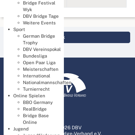
FestSpielen OST
Bridge Festival
Wyk
DBV Bridge Tage
Weitere Events
Sport
German Bridge
Login DBV Datenbank
Trophy
DBV Vereinspokal
Bundesliga
Open Paar Liga
Meisterschaften
International
Nationalmannschaften
Turnierrecht
Online Spielen
BBO Germany
RealBridge
Bridge Base
Online
© 2026 DBV
Jugend
Deutscher Bridge-Verband e.V.