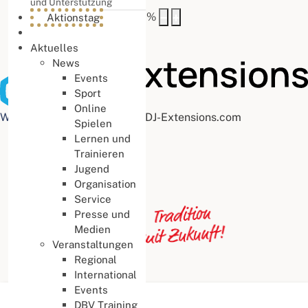
und Unterstützung
Buchstabenabstand
100
%
Aktionstag
Aktuelles
News
Events
Sport
Online
Web Accessibility plugin
by DJ-Extensions.com
Spielen
Lernen und
Trainieren
Jugend
Organisation
Service
Presse und
Medien
Veranstaltungen
Regional
International
Events
Aktuelle Seite:
Startseite
DBV Training