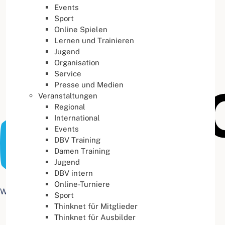
Events
Buchstabenabstand
100
%
Sport
Online Spielen
Lernen und Trainieren
Jugend
Organisation
Service
Presse und Medien
Veranstaltungen
Regional
International
Events
DBV Training
Damen Training
Jugend
DBV intern
Online-Turniere
Web Accessibility plugin
by DJ-Extensions.com
Sport
Thinknet für Mitglieder
Thinknet für Ausbilder