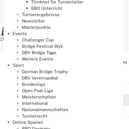
Thinknet für Turnierleiter
BBO Unterricht
Turnierergebnisse
Newsletter
Masterpunkte
Events
Challenger Cup
Bridge Festival Wyk
DBV Bridge Tage
Weitere Events
Aktuelle Seite:
Startseite
Schlagworte / Tags Übersicht
Sport
German Bridge Trophy
Damen Paar DM
DBV Vereinspokal
Bundesliga
Titel
Open Paar Liga
Meisterschaften
68. Deutsche Damen Paarmeisterschaft 2025
International
Nationalmannschaften
67. Deutsche Damen Paarmeisterschaft 2024
Turnierrecht
Online Spielen
BBO Germany