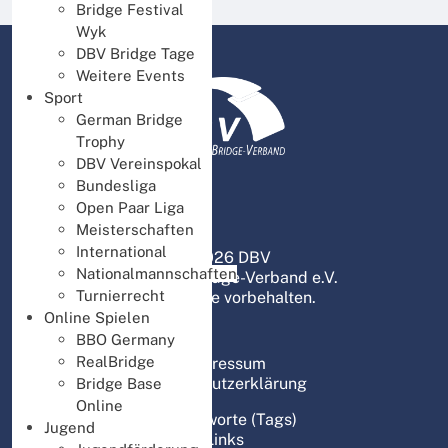
Bridge Festival
Wyk
DBV Bridge Tage
Weitere Events
Sport
German Bridge
Trophy
DBV Vereinspokal
Bundesliga
Open Paar Liga
Meisterschaften
International
© 2026 DBV
Nationalmannschaften
Deutscher Bridge-Verband e.V.
Turnierrecht
Alle Rechte vorbehalten.
Online Spielen
BBO Germany
RealBridge
Impressum
Datenschutzerklärung
Bridge Base
Online
Schlagworte (Tags)
Jugend
Links