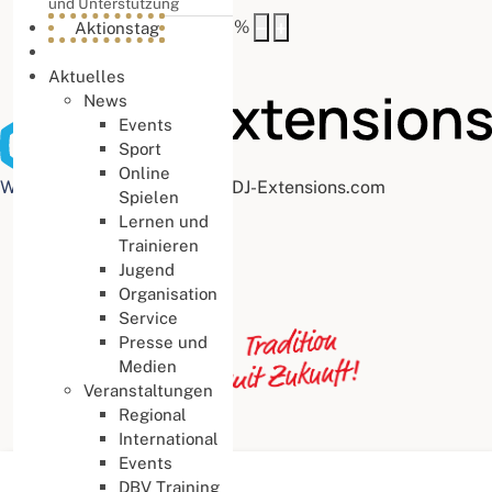
und Unterstützung
Buchstabenabstand
100
%
Aktionstag
Aktuelles
News
Events
Sport
Online
Web Accessibility plugin
by DJ-Extensions.com
Spielen
Lernen und
Trainieren
Jugend
Organisation
Service
Presse und
Medien
Veranstaltungen
Regional
International
Events
Aktuelle Seite:
Startseite
DBV Training