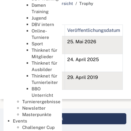
Schlagworte / Tags Übersicht
Trophy
Damen
Training
Trophy
Jugend
DBV intern
Titel
Veröffentlichungsdatum
Online-
Turniere
12. German Bridge
25. Mai 2026
Sport
Trophy 2026
Thinknet für
Mitglieder
11. German Bridge
24. April 2025
Thinknet für
Trophy 2025
Ausbilder
Thinknet für
10. German Bridge
29. April 2019
Turnierleiter
Trophy 2019
BBO
Unterricht
Turnierergebnisse
Newsletter
Masterpunkte
Login DBV Datenbank
Events
Challenger Cup