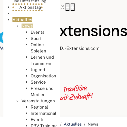
und Unterstützung
Buchstabenabstand
100
%
Aktionstag
Aktuelles
News
Events
Sport
Online
Web Accessibility plugin
by DJ-Extensions.com
Spielen
Lernen und
Trainieren
Jugend
Organisation
Service
Presse und
Medien
Veranstaltungen
Regional
International
Events
Aktuelle Seite:
Startseite
Aktuelles
News
DBV Training