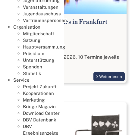
Jugendförderung
Veranstaltungen
Jugendausschuss
Vertrauenspersonen
Bridge Anfängerkurs in Frankfurt
Organisation
Lernen & Trainieren
Mitgliedschaft
02. August 2026
Satzung
Hauptversammlung
Bridge kennenlernen
Präsidium
Start am 3. September 2026, 10 Termine jeweils
Unterstützung
Donnerstags
Spenden
Statistik
Weiterlesen
Service
Projekt Zukunft
Kooperationen
Marketing
Bridge Magazin
Download Center
DBV Datenbank
DBV
Ergebnisanzeige