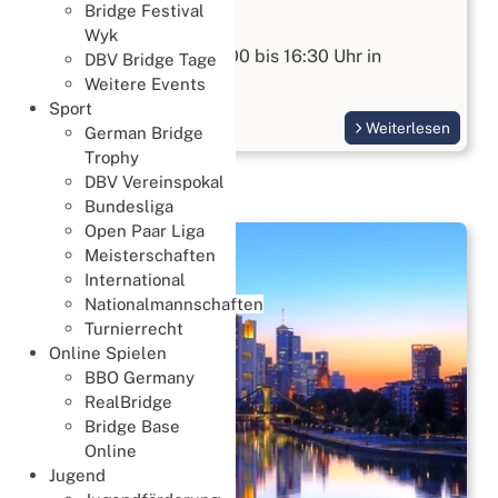
Bridge Festival
Bridge kennenlernen
Wyk
Am 15.08.2026 von 10:00 bis 16:30 Uhr in
DBV Bridge Tage
Wiesbaden
Weitere Events
Sport
Weiterlesen
German Bridge
Trophy
DBV Vereinspokal
Bundesliga
Open Paar Liga
Meisterschaften
International
Nationalmannschaften
Turnierrecht
Online Spielen
BBO Germany
RealBridge
Bridge Base
Online
Jugend