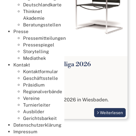
Deutschlandkarte
Thinknet
Akademie
Beratungsstellen
Presse
Pressemitteilungen
Pressespiegel
Storytelling
Mediathek
Open Paar Bundesliga 2026
Kontakt
Kontaktformular
Meisterschaften
Geschäftsstelle
27. Juli 2026
Präsidium
Open Paar Liga
Regionalverbände
Vereine
vom 17. bis 18. Oktober 2026 in Wiesbaden.
Turnierleiter
Ausbilder
Weiterlesen
Gerichtsbarkeit
Datenschutzerklärung
Impressum