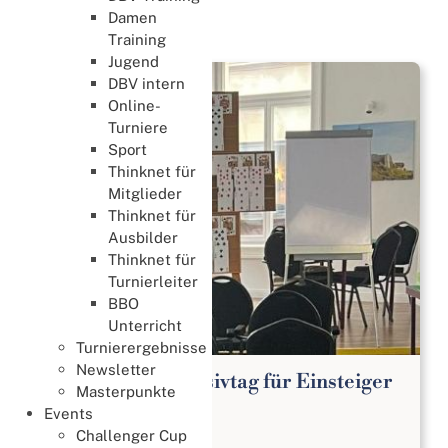
Damen
News
Training
Jugend
DBV intern
Online-
Turniere
Sport
Thinknet für
Mitglieder
Thinknet für
Ausbilder
Thinknet für
Turnierleiter
BBO
Unterricht
Turnierergebnisse
Newsletter
Kostenloser Intensivtag für Einsteiger
Masterpunkte
Lernen & Trainieren
Events
02. August 2026
Challenger Cup