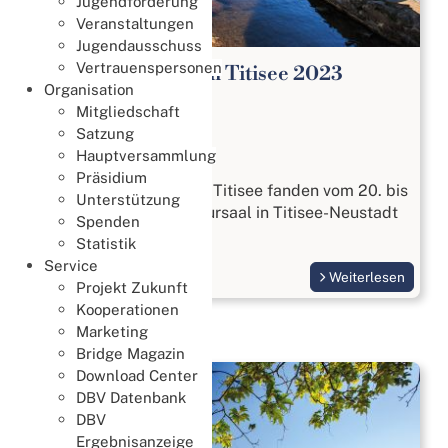
Jugendförderung
Veranstaltungen
Jugendausschuss
Vertrauenspersonen
DBV Bridge Tage in Titisee 2023
Organisation
Bridge Tage
Mitgliedschaft
22. Oktober 2023
Satzung
Hauptversammlung
Bridge Tage
Präsidium
Die DBV Bridge Tage in Titisee fanden vom 20. bis
Unterstützung
22. Oktober 2023 im Kursaal in Titisee-Neustadt
Spenden
statt.
Statistik
Service
Weiterlesen
Projekt Zukunft
Kooperationen
Marketing
Bridge Magazin
Download Center
DBV Datenbank
DBV
Ergebnisanzeige