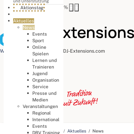
und Unterstützung
Buchstabenabstand
100
%
Aktionstag
Aktuelles
News
Events
Sport
Online
Web Accessibility plugin
by DJ-Extensions.com
Spielen
Lernen und
Trainieren
Jugend
Organisation
Service
Presse und
Medien
Veranstaltungen
Regional
International
Events
Aktuelle Seite:
Startseite
Aktuelles
News
DBV Training