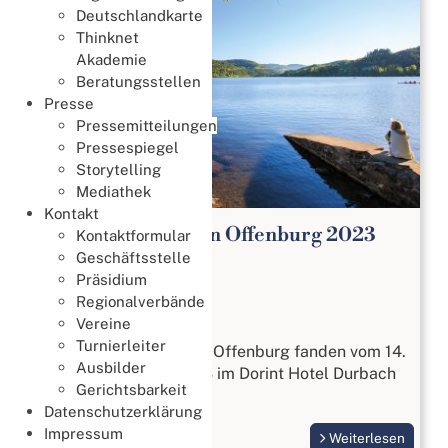
Deutschlandkarte
Thinknet
Akademie
Beratungsstellen
Presse
Pressemitteilungen
Pressespiegel
Storytelling
Mediathek
Kontakt
DBV Bridge Tage in Offenburg 2023
Kontaktformular
Geschäftsstelle
Bridge Tage
Präsidium
14. September 2023
Regionalverbände
Bridge Tage
Vereine
Turnierleiter
Die DBV Bridge Tage in Offenburg fanden vom 14.
Ausbilder
bis 17. September 2023 im Dorint Hotel Durbach
Gerichtsbarkeit
statt.
Datenschutzerklärung
Impressum
Weiterlesen