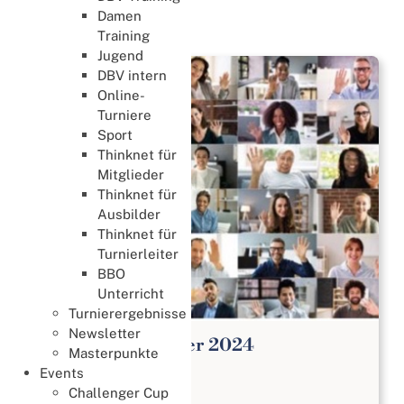
Damen
News
Training
Jugend
DBV intern
Online-
Turniere
Sport
Thinknet für
Mitglieder
Thinknet für
Ausbilder
Thinknet für
Turnierleiter
BBO
Unterricht
Turnierergebnisse
Newsletter
1. Gründungsturnier 2024
Masterpunkte
Weitere Events
Events
04. Februar 2024
Challenger Cup