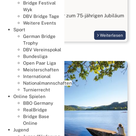
Bridge Festival
Gründungsturnier
Wyk
Das 1. Gründungsturnier zum 75-jährigen Jubiläum
DBV Bridge Tage
fand am 4.2.2024 statt.
Weitere Events
Sport
Weiterlesen
German Bridge
Trophy
DBV Vereinspokal
Bundesliga
Open Paar Liga
Meisterschaften
International
Nationalmannschaften
Turnierrecht
Online Spielen
BBO Germany
RealBridge
Bridge Base
Online
Jugend