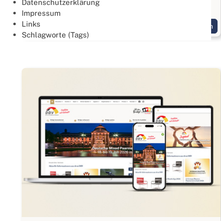
Datenschutzerklärung
Gold geht an Beatrix Wodniansky und Florian Alter
Impressum
Links
Weiterlesen
Schlagworte (Tags)