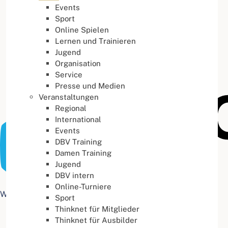
Events
Buchstabenabstand
100
%
Sport
Online Spielen
Lernen und Trainieren
Jugend
Organisation
Service
Presse und Medien
Veranstaltungen
Regional
International
Events
DBV Training
Damen Training
Jugend
DBV intern
Online-Turniere
Web Accessibility plugin
by DJ-Extensions.com
Sport
Thinknet für Mitglieder
Thinknet für Ausbilder