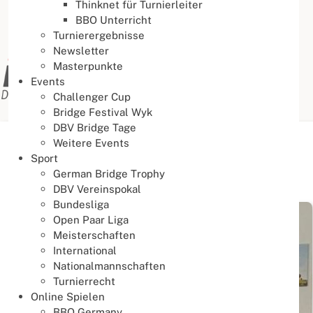
Thinknet für Turnierleiter
BBO Unterricht
Turnierergebnisse
Newsletter
Masterpunkte
Events
Challenger Cup
Bridge Festival Wyk
DBV Bridge Tage
Weitere Events
Aktuelle Seite:
Startseite
Aktuelles
News
Sport
German Bridge Trophy
News
DBV Vereinspokal
Bundesliga
Open Paar Liga
Meisterschaften
International
Nationalmannschaften
Turnierrecht
Online Spielen
BBO Germany