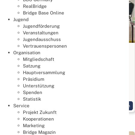
RealBridge
Bridge Base Online
Jugend
Jugendförderung
Veranstaltungen
Jugendausschuss
Vertrauenspersonen
Kostenloser Intensivtag für Einsteiger
Organisation
Mitgliedschaft
Lernen & Trainieren
Satzung
02. August 2026
Hauptversammlung
Bridge kennenlernen
Präsidium
Unterstützung
Am 15.08.2026 von 10:00 bis 16:30 Uhr in
Spenden
Wiesbaden
Statistik
Service
Weiterlesen
Projekt Zukunft
Kooperationen
Marketing
Bridge Magazin