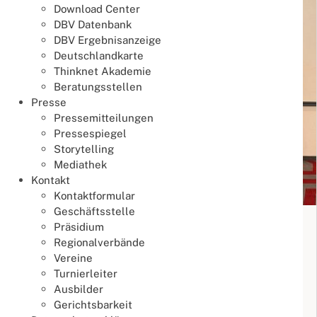
Download Center
DBV Datenbank
DBV Ergebnisanzeige
Deutschlandkarte
Thinknet Akademie
Beratungsstellen
Presse
Pressemitteilungen
Pressespiegel
Storytelling
Mediathek
Kontakt
Kontaktformular
Geschäftsstelle
65. Deutsche Mixed Paarmeisterschaft
Präsidium
2026
Regionalverbände
Vereine
Meisterschaften
Turnierleiter
18. Juli 2026
Ausbilder
Meisterschaften
Mixed Paar DM
Gerichtsbarkeit