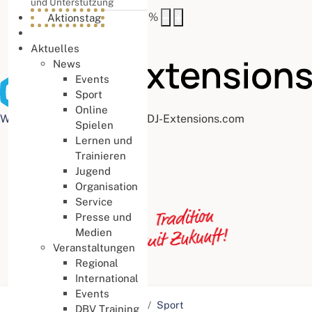
und Unterstützung
Buchstabenabstand
100
%
Aktionstag
Aktuelles
News
Events
Sport
Online
Web Accessibility plugin
by DJ-Extensions.com
Spielen
Lernen und
Trainieren
Jugend
Organisation
Service
Presse und
Medien
Veranstaltungen
Regional
International
Events
Aktuelle Seite:
Startseite
Sport
DBV Training