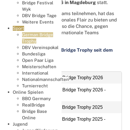
vom
22. bis 25. Mai 2026 in Magdeburg
statt.
Bridge Festival
Wyk
Da auch ausländische Teams teilnehmen, hat das
DBV Bridge Tage
Turnier auch ein internationales Flair zu bieten und
Weitere Events
unsere Mitglieder haben so die Chance, gegen
Sport
starke nationale und internationale Teams
German Bridge
anzutreten.
Trophy
DBV Vereinspokal
Ergebnisse der German Bridge Trophy seit dem
Bundesliga
Jahr 2010
Open Paar Liga
Meisterschaften
International
23.05.2026 12. German Bridge Trophy 2026
Nationalmannschaften
Turnierrecht
22.05.2026 12. German Bridge Trophy 2026 -
Online Spielen
Warm Up
BBO Germany
RealBridge
07.06.2025 11. German Bridge Trophy 2025
Bridge Base
Online
06.06.2025 11. German Bridge Trophy 2025 -
Jugend
Warm Up