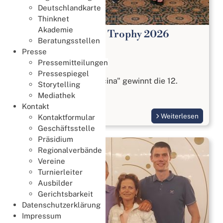
Deutschlandkarte
Thinknet
Akademie
12. German Bridge Trophy 2026
Beratungsstellen
25. Mai 2026
Presse
Pressemitteilungen
Trophy
Pressespiegel
Das Team "Cards in Cucina" gewinnt die 12.
Storytelling
German Bridge Trophy
Mediathek
Kontakt
Weiterlesen
Kontaktformular
Geschäftsstelle
Präsidium
Regionalverbände
Vereine
Turnierleiter
Ausbilder
Gerichtsbarkeit
Datenschutzerklärung
Impressum