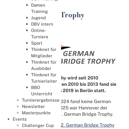
German Bridge Trophy
Damen
Training
German Bridge Trophy
Jugend
DBV intern
Online-
Turniere
Sport
Thinknet für
Mitglieder
Thinknet für
Ausbilder
Thinknet für
Die German Bridge Trophy wird seit 2010
Turnierleiter
ausgetragen. In den Jahren 2010 bis 2013 fand sie
BBO
in Bonn und von 2014 bis 2019 in Berlin statt.
Unterricht
Turnierergebnisse
In den Jahren 2020 bis 2024 fand keine German
Newsletter
Bridge Trophy statt. In 2025 war Hannover der
Masterpunkte
Austragungsort für die 11. German Bridge Trophy.
Events
Im Jahr 2026 findet die
12. German Bridge Trophy
Challenger Cup