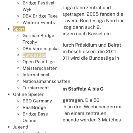
Bridge Festival
Ab 1995 wurde die erste Liga dann zentral und
Wyk
erstmals mit Screens ausgetragen. 2005 fanden die
DBV Bridge Tage
erste Bundesliga und die zweite Bundesliga Nord ihr
Weitere Events
Zuhause in Kassel. 2009 zog dann auch 2.
Sport
Bundesliga Süd von Döttingen nach Kassel um.
German Bridge
Trophy
2009/2010 wurde dann durch Präsidium und Beirat
DBV Vereinspokal
eine umfangreiche Reform beschlossen, die 2011
Bundesliga
umgesetzt wurde. Seit 2011 wird die Bundesliga in
Open Paar Liga
den Klassen
Meisterschaften
International
1. Bundesliga,
Nationalmannschaften
2. Bundesliga
Turnierrecht
3. Bundesliga mit den Staffeln A bis C
Online Spielen
mit jeweils 10 Teams ausgetragen. Die 50
BBO Germany
Mannschaften treffen sich an drei Wochenenden im
RealBridge
Zeitraum Januar bis April an einem zentralen
Bridge Base
Spielort. An jedem Wochenende werden 3 Matches
Online
je 32 Boards gespielt.
Jugend