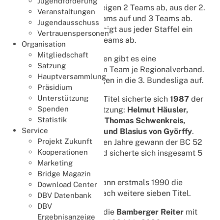
Jugendförderung
Aus der 1. Bundesliga steigen 2 Teams ab, aus der 2.
Veranstaltungen
Bundesliga steigen 2 Teams auf und 3 Teams ab.
Jugendausschuss
Aus der 3. Bundesliga steigt aus jeder Staffel ein
Vertrauenspersonen
Team auf und jeweils 2 Teams ab.
Organisation
Mitgliedschaft
Unterhalb der Bundesligen gibt es eine
Satzung
Aufstiegsrunde mit einem Team je Regionalverband.
Hauptversammlung
Die 6 besten Teams steigen in die 3. Bundesliga auf.
Präsidium
Unterstützung
Den historischen, ersten Titel sicherte sich
1987
der
Spenden
BC 52 Berlin in der Besetzung:
Helmut Häusler,
Statistik
Peter Splettstößer jun., Thomas Schwenkreis,
Service
Joasia Prinz zu Waldeck und Blasius von Györffy
.
Projekt Zukunft
Auch die beiden folgenden Jahre gewann der BC 52
Kooperationen
Berlin die Bundesliga und sicherte sich insgesamt 5
Marketing
mal diesen Titel.
Bridge Magazin
Der Karlsruher BSC gewann erstmals 1990 die
Download Center
Bundesliga und und danach weitere sieben Titel.
DBV Datenbank
DBV
Am erfolgreichsten sind die
Bamberger Reiter
mit
Ergebnisanzeige