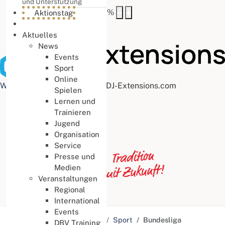
und Unterstützung
Buchstabenabstand
100
%
Aktionstag
Aktuelles
News
Events
Sport
Online
Web Accessibility plugin
by DJ-Extensions.com
Spielen
Lernen und
Trainieren
Jugend
Organisation
Service
Presse und
Medien
Veranstaltungen
Regional
International
Events
Aktuelle Seite:
Startseite
Sport
Bundesliga
DBV Training