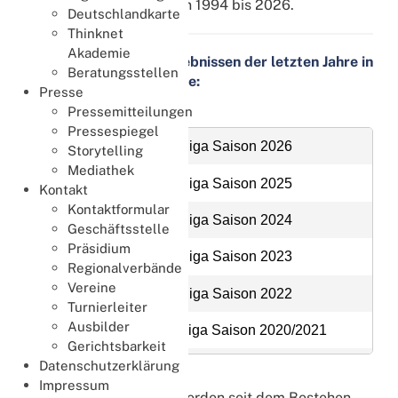
17 Titeln
im Zeitraum von 1994 bis 2026.
Deutschlandkarte
Thinknet
Akademie
Hier geht es zu den Ergebnissen der letzten Jahre in
Beratungsstellen
der DBV Ergebnisanzeige:
Presse
Pressemitteilungen
Pressespiegel
21.03.2026 39. Bundesliga Saison 2026
Storytelling
Mediathek
15.03.2025 38. Bundesliga Saison 2025
Kontakt
Kontaktformular
20.01.2024 37. Bundesliga Saison 2024
Geschäftsstelle
Präsidium
16.04.2023 36. Bundesliga Saison 2023
Regionalverbände
Vereine
26.05.2022 35. Bundesliga Saison 2022
Turnierleiter
Ausbilder
11.01.2020 34. Bundesliga Saison 2020/2021
Gerichtsbarkeit
Datenschutzerklärung
19.01.2019 33. Bundesliga Saison 2019
Impressum
In der
Aufstiegsrunde
werden seit dem Bestehen