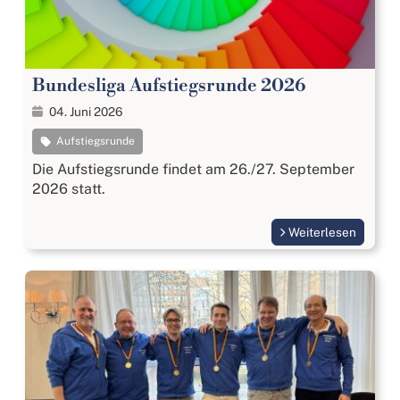
2015
25.05.2013 Bundesliga Aufstiegsrunde Süd
2013
Bundesliga Aufstiegsrunde 2026
25.05.2013 Bundesliga Aufstiegsrunde Nord
04. Juni 2026
2013
Aufstiegsrunde
07.05.2011 Bundesliga Aufstiegsrunde Süd
2011
Die Aufstiegsrunde findet am 26./27. September
2026 statt.
07.05.2011 Bundesliga Aufstiegsrunde Nord
2011
Weiterlesen