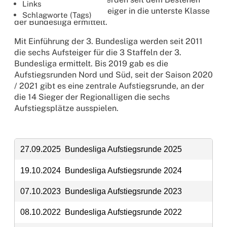
20.01.2018 32. Bundesliga Saison 2018
Links
der Bundesliga die Aufsteiger in die unterste Klasse
Schlagworte (Tags)
der Bundesliga ermittelt.
28.01.2017 31. Bundesliga Saison 2017
Mit Einführung der 3. Bundesliga werden seit 2011
23.01.2016 30. Bundesliga Saison 2016
die sechs Aufsteiger für die 3 Staffeln der 3.
Bundesliga ermittelt. Bis 2019 gab es die
24.01.2015 29. Bundesliga Saison 2015
Aufstiegsrunden Nord und Süd, seit der Saison 2020
/ 2021 gibt es eine zentrale Aufstiegsrunde, an der
18.01.2014 28. Bundesliga Saison 2014
die 14 Sieger der Regionalligen die sechs
Aufstiegsplätze ausspielen.
19.01.2013 27. Bundesliga Saison 2013
14.01.2012 26. Bundesliga Saison 2012
27.09.2025 Bundesliga Aufstiegsrunde 2025
15.01.2011 25. Bundesliga Saison 2011
19.10.2024 Bundesliga Aufstiegsrunde 2024
09.01.2010 24. Bundesliga Saison 2010
07.10.2023 Bundesliga Aufstiegsrunde 2023
10.01.2009 23. Bundesliga Saison 2009
08.10.2022 Bundesliga Aufstiegsrunde 2022
12.01.2008 22. Bundesliga Saison 2008