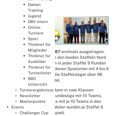
Damen
Bundesliga
Training
Jugend
DBV intern
Online-
Turniere
Sport
Thinknet für
Mitglieder
Die Bundesliga wurde
1987
erstmals ausgetragen.
Thinknet für
Es spielten je 10 Teams in den beiden Staffeln Nord
Ausbilder
und Süd. Gespielt wurden in jeder Staffel 9 Runden
Thinknet für
je 32 Boards´an verschiedenen Spielorten mit 4 bis 6
Turnierleiter
Teams. Danach spielten die Staffelsieger über 96
BBO
Boards um den Meistertitel.
Unterricht
Ab 1994 wurde die Liga dann in zwei Klassen
Turnierergebnisse
ausgetragen, die erste. Bundesliga mit 10 Teams,
Newsletter
und die zweite Bundesliga mit je 10 Teams in den
Masterpunkte
Staffeln Nord und Süd. Weiter wurden je Staffel 9
Events
Runden je 32 Boards gespielt.
Challenger Cup