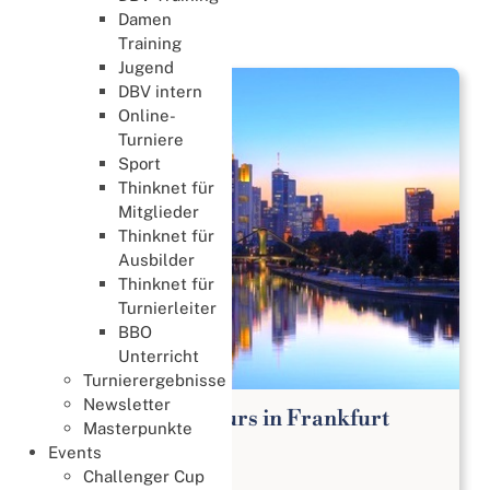
Damen
News
Training
Jugend
DBV intern
Online-
Turniere
Sport
Thinknet für
Mitglieder
Thinknet für
Ausbilder
Thinknet für
Turnierleiter
BBO
Unterricht
Turnierergebnisse
Newsletter
Bridge Anfängerkurs in Frankfurt
Masterpunkte
Lernen & Trainieren
Events
02. August 2026
Challenger Cup