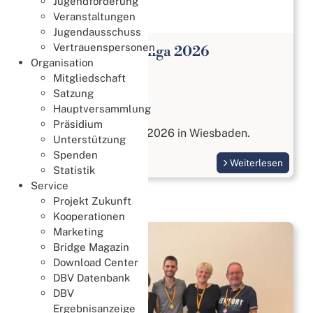
Jugendförderung
Veranstaltungen
Jugendausschuss
Vertrauenspersonen
Open Paar Bundesliga 2026
Organisation
Meisterschaften
Mitgliedschaft
27. Juli 2026
Satzung
Hauptversammlung
Open Paar Liga
Präsidium
vom 17. bis 18. Oktober 2026 in Wiesbaden.
Unterstützung
Spenden
Weiterlesen
Statistik
Service
Projekt Zukunft
Kooperationen
Marketing
Bridge Magazin
Download Center
DBV Datenbank
DBV
Ergebnisanzeige