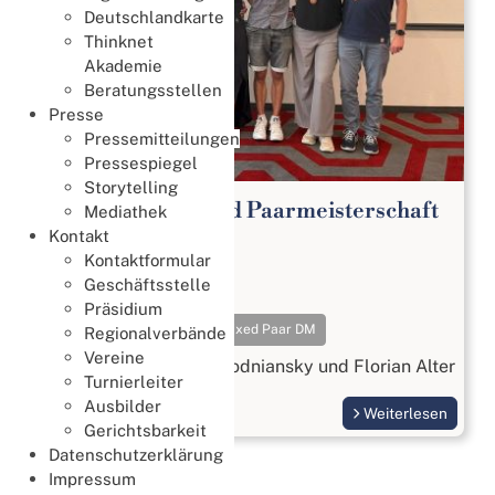
Deutschlandkarte
Thinknet
Akademie
Beratungsstellen
Presse
Pressemitteilungen
Pressespiegel
Storytelling
65. Deutsche Mixed Paarmeisterschaft
Mediathek
2026
Kontakt
Kontaktformular
Meisterschaften
Geschäftsstelle
18. Juli 2026
Präsidium
Meisterschaften
Mixed Paar DM
Regionalverbände
Vereine
Gold geht an Beatrix Wodniansky und Florian Alter
Turnierleiter
Ausbilder
Weiterlesen
Gerichtsbarkeit
Datenschutzerklärung
Impressum