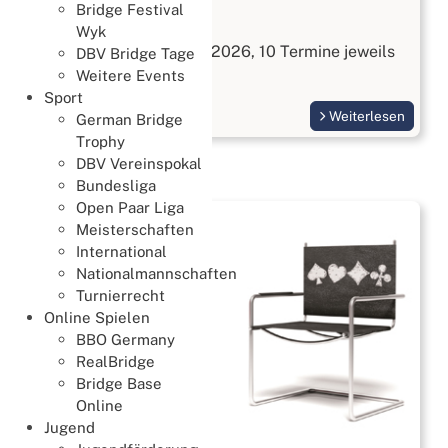
Bridge Festival
Bridge kennenlernen
Wyk
Start am 3. September 2026, 10 Termine jeweils
DBV Bridge Tage
Donnerstags
Weitere Events
Sport
Weiterlesen
German Bridge
Trophy
DBV Vereinspokal
Bundesliga
Open Paar Liga
Meisterschaften
International
Nationalmannschaften
Turnierrecht
Online Spielen
BBO Germany
RealBridge
Bridge Base
Online
Jugend