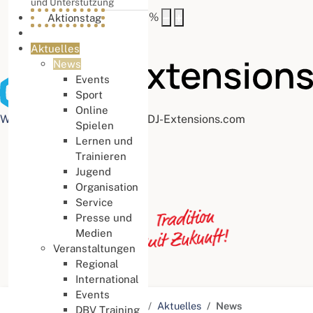
und Unterstützung
Buchstabenabstand
100
%
Aktionstag
Aktuelles
News
Events
Sport
Online
Web Accessibility plugin
by DJ-Extensions.com
Spielen
Lernen und
Trainieren
Jugend
Organisation
Service
Presse und
Medien
Veranstaltungen
Regional
International
Events
Aktuelle Seite:
Startseite
Aktuelles
News
DBV Training