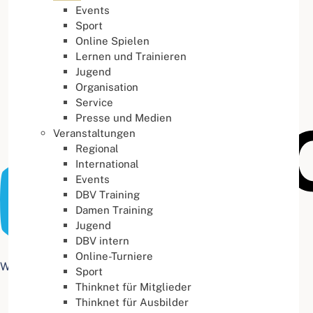
Events
Buchstabenabstand
100
%
Sport
Online Spielen
Lernen und Trainieren
Jugend
Organisation
Service
Presse und Medien
Veranstaltungen
Regional
International
Events
DBV Training
Damen Training
Jugend
DBV intern
Online-Turniere
Web Accessibility plugin
by DJ-Extensions.com
Sport
Thinknet für Mitglieder
Thinknet für Ausbilder