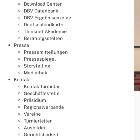
Download Center
DBV Datenbank
DBV Ergebnisanzeige
Deutschlandkarte
Thinknet Akademie
Beratungsstellen
Presse
Pressemitteilungen
Pressespiegel
Storytelling
Mediathek
Kontakt
Kontaktformular
Geschäftsstelle
19. Deutsche Mixed Teammeisterschaft
Präsidium
2026
Regionalverbände
Vereine
Meisterschaften
Turnierleiter
17. Juli 2026
Ausbilder
Meisterschaften
Mixed Team DM
Gerichtsbarkeit