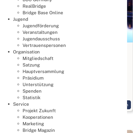
RealBridge
Bridge Base Online
Jugend
Jugendförderung
Veranstaltungen
Jugendausschuss
Vertrauenspersonen
Bridge Anfängerkurs in Frankfurt
Organisation
Mitgliedschaft
Lernen & Trainieren
Satzung
02. August 2026
Hauptversammlung
Bridge kennenlernen
Präsidium
Unterstützung
Start am 3. September 2026, 10 Termine jeweils
Spenden
Donnerstags
Statistik
Service
Weiterlesen
Projekt Zukunft
Kooperationen
Marketing
Bridge Magazin