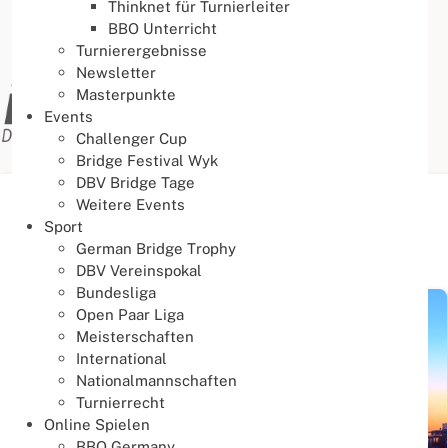
Thinknet für Turnierleiter
BBO Unterricht
Turnierergebnisse
Newsletter
Masterpunkte
Events
Challenger Cup
Bridge Festival Wyk
DBV Bridge Tage
Weitere Events
Aktuelle Seite:
Startseite
Aktuelles
News
Sport
German Bridge Trophy
News
DBV Vereinspokal
Bundesliga
Open Paar Liga
Meisterschaften
International
Nationalmannschaften
Turnierrecht
Online Spielen
BBO Germany