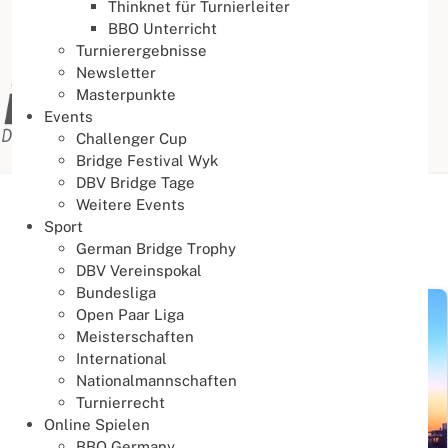
Thinknet für Turnierleiter
BBO Unterricht
Turnierergebnisse
Newsletter
Masterpunkte
Events
Challenger Cup
Bridge Festival Wyk
DBV Bridge Tage
Weitere Events
Aktuelle Seite:
Startseite
Aktuelles
News
Sport
German Bridge Trophy
News
DBV Vereinspokal
Bundesliga
Open Paar Liga
Meisterschaften
International
Nationalmannschaften
Turnierrecht
Online Spielen
BBO Germany