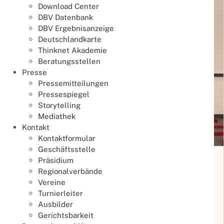
Download Center
DBV Datenbank
DBV Ergebnisanzeige
Deutschlandkarte
Thinknet Akademie
Beratungsstellen
Presse
Pressemitteilungen
Pressespiegel
Storytelling
Mediathek
Kontakt
Kontaktformular
Geschäftsstelle
19. Deutsche Mixed Teammeisterschaft
Präsidium
2026
Regionalverbände
Vereine
Meisterschaften
Turnierleiter
17. Juli 2026
Ausbilder
Meisterschaften
Mixed Team DM
Gerichtsbarkeit