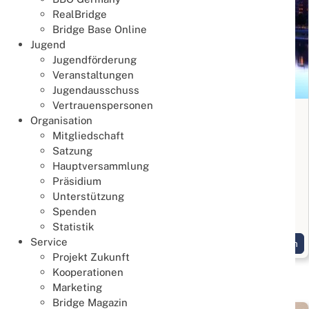
RealBridge
Bridge Base Online
Jugend
Jugendförderung
Veranstaltungen
Jugendausschuss
Vertrauenspersonen
Bridge Anfängerkurs in Frankfurt
Organisation
Mitgliedschaft
Lernen & Trainieren
Satzung
02. August 2026
Hauptversammlung
Bridge kennenlernen
Präsidium
Unterstützung
Start am 3. September 2026, 10 Termine jeweils
Spenden
Donnerstags
Statistik
Service
Weiterlesen
Projekt Zukunft
Kooperationen
Marketing
Bridge Magazin