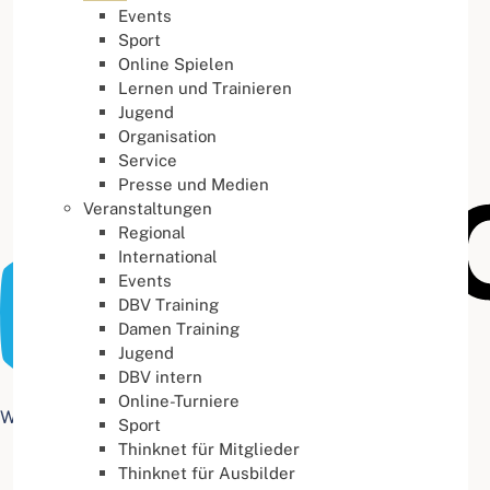
Events
Buchstabenabstand
100
%
Sport
Online Spielen
Lernen und Trainieren
Jugend
Organisation
Service
Presse und Medien
Veranstaltungen
Regional
International
Events
DBV Training
Damen Training
Jugend
DBV intern
Online-Turniere
Web Accessibility plugin
by DJ-Extensions.com
Sport
Thinknet für Mitglieder
Thinknet für Ausbilder