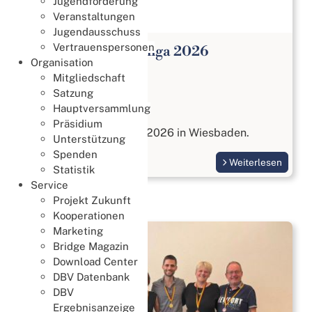
Jugendförderung
Veranstaltungen
Jugendausschuss
Vertrauenspersonen
Open Paar Bundesliga 2026
Organisation
Meisterschaften
Mitgliedschaft
27. Juli 2026
Satzung
Hauptversammlung
Open Paar Liga
Präsidium
vom 17. bis 18. Oktober 2026 in Wiesbaden.
Unterstützung
Spenden
Weiterlesen
Statistik
Service
Projekt Zukunft
Kooperationen
Marketing
Bridge Magazin
Download Center
DBV Datenbank
DBV
Ergebnisanzeige