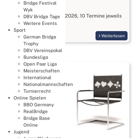
Bridge Festival
Bridge kennenlernen
Wyk
Start am 3. September 2026, 10 Termine jeweils
DBV Bridge Tage
Donnerstags
Weitere Events
Sport
Weiterlesen
German Bridge
Trophy
DBV Vereinspokal
Bundesliga
Open Paar Liga
Meisterschaften
International
Nationalmannschaften
Turnierrecht
Online Spielen
BBO Germany
RealBridge
Bridge Base
Online
Jugend