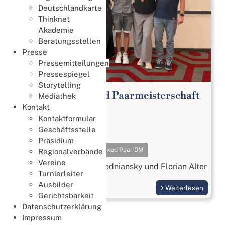
Deutschlandkarte
Thinknet
Akademie
Beratungsstellen
Presse
Pressemitteilungen
Pressespiegel
Storytelling
65. Deutsche Mixed Paarmeisterschaft
Mediathek
2026
Kontakt
Kontaktformular
Meisterschaften
Geschäftsstelle
18. Juli 2026
Präsidium
Meisterschaften
Mixed Paar DM
Regionalverbände
Vereine
Gold geht an Beatrix Wodniansky und Florian Alter
Turnierleiter
Ausbilder
Weiterlesen
Gerichtsbarkeit
Datenschutzerklärung
Impressum