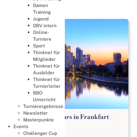
Damen
News
Training
Jugend
DBV intern
Online-
Turniere
Sport
Thinknet für
Mitglieder
Thinknet für
Ausbilder
Thinknet für
Turnierleiter
BBO
Unterricht
Turnierergebnisse
Newsletter
Bridge Anfängerkurs in Frankfurt
Masterpunkte
Lernen & Trainieren
Events
02. August 2026
Challenger Cup