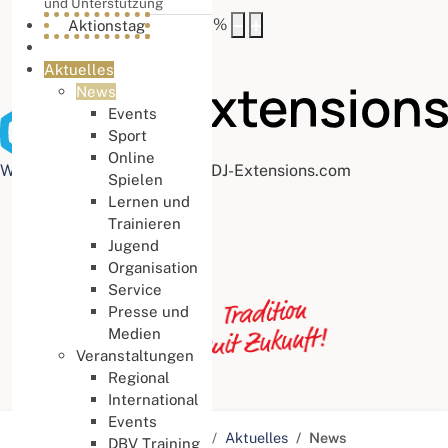
und Unterstützung
Buchstabenabstand
100
%
Aktionstag
Aktuelles
News
Events
Sport
Online
Web Accessibility plugin
by DJ-Extensions.com
Spielen
Lernen und
Trainieren
Jugend
Organisation
Service
Presse und
Medien
Veranstaltungen
Regional
International
Events
Aktuelle Seite:
Startseite
Aktuelles
News
DBV Training