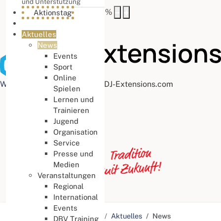
und Unterstützung
Buchstabenabstand
100
%
Aktionstag
Aktuelles
News
Events
Sport
Online
Web Accessibility plugin
by DJ-Extensions.com
Spielen
Lernen und
Trainieren
Jugend
Organisation
Service
Presse und
Medien
Veranstaltungen
Regional
International
Events
Aktuelle Seite:
Startseite
Aktuelles
News
DBV Training