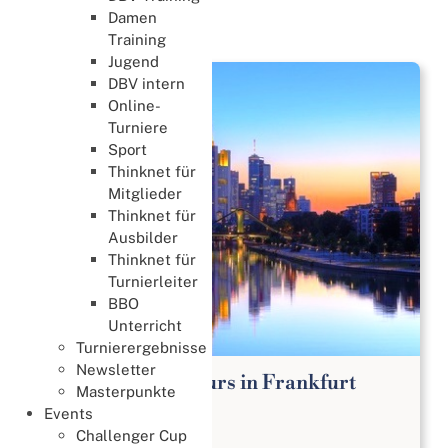
Damen
News
Training
Jugend
DBV intern
Online-
Turniere
Sport
Thinknet für
Mitglieder
Thinknet für
Ausbilder
Thinknet für
Turnierleiter
BBO
Unterricht
Turnierergebnisse
Newsletter
Bridge Anfängerkurs in Frankfurt
Masterpunkte
Lernen & Trainieren
Events
02. August 2026
Challenger Cup