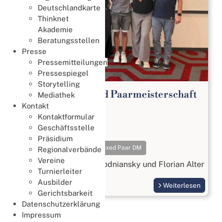
Deutschlandkarte
Thinknet
Akademie
Beratungsstellen
Presse
Pressemitteilungen
Pressespiegel
Storytelling
65. Deutsche Mixed Paarmeisterschaft
Mediathek
2026
Kontakt
Kontaktformular
Meisterschaften
Geschäftsstelle
18. Juli 2026
Präsidium
Meisterschaften
Mixed Paar DM
Regionalverbände
Vereine
Gold geht an Beatrix Wodniansky und Florian Alter
Turnierleiter
Ausbilder
Weiterlesen
Gerichtsbarkeit
Datenschutzerklärung
Impressum