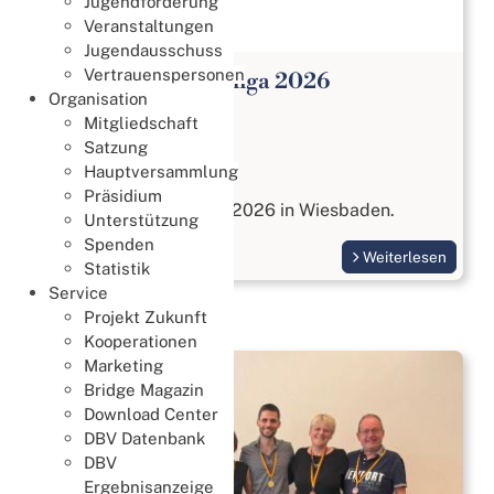
Jugendförderung
Veranstaltungen
Jugendausschuss
Vertrauenspersonen
Open Paar Bundesliga 2026
Organisation
Meisterschaften
Mitgliedschaft
27. Juli 2026
Satzung
Hauptversammlung
Open Paar Liga
Präsidium
vom 17. bis 18. Oktober 2026 in Wiesbaden.
Unterstützung
Spenden
Weiterlesen
Statistik
Service
Projekt Zukunft
Kooperationen
Marketing
Bridge Magazin
Download Center
DBV Datenbank
DBV
Ergebnisanzeige