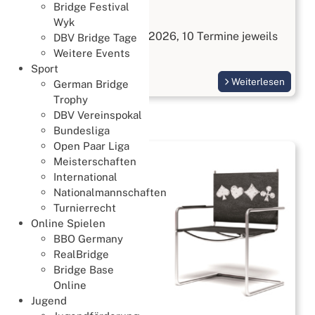
Bridge Festival
Bridge kennenlernen
Wyk
Start am 3. September 2026, 10 Termine jeweils
DBV Bridge Tage
Donnerstags
Weitere Events
Sport
Weiterlesen
German Bridge
Trophy
DBV Vereinspokal
Bundesliga
Open Paar Liga
Meisterschaften
International
Nationalmannschaften
Turnierrecht
Online Spielen
BBO Germany
RealBridge
Bridge Base
Online
Jugend