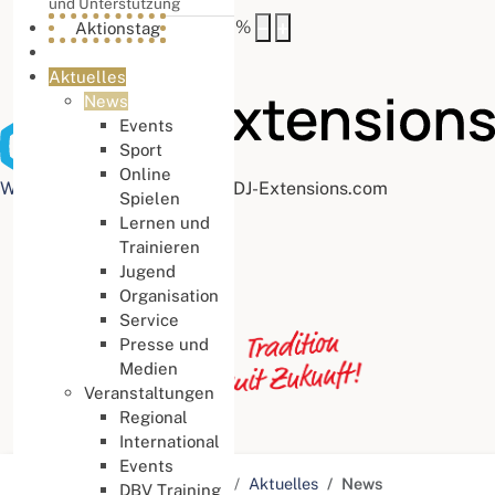
und Unterstützung
Buchstabenabstand
100
%
Aktionstag
Aktuelles
News
Events
Sport
Online
Web Accessibility plugin
by DJ-Extensions.com
Spielen
Lernen und
Trainieren
Jugend
Organisation
Service
Presse und
Medien
Veranstaltungen
Regional
International
Events
Aktuelle Seite:
Startseite
Aktuelles
News
DBV Training