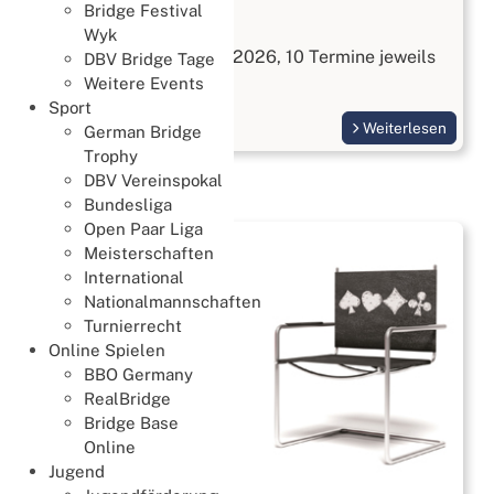
Bridge Festival
Bridge kennenlernen
Wyk
Start am 3. September 2026, 10 Termine jeweils
DBV Bridge Tage
Donnerstags
Weitere Events
Sport
Weiterlesen
German Bridge
Trophy
DBV Vereinspokal
Bundesliga
Open Paar Liga
Meisterschaften
International
Nationalmannschaften
Turnierrecht
Online Spielen
BBO Germany
RealBridge
Bridge Base
Online
Jugend