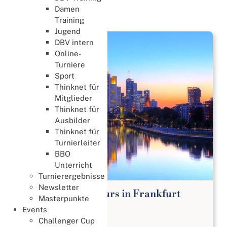
Damen
News
Training
Jugend
DBV intern
Online-
Turniere
Sport
Thinknet für
Mitglieder
Thinknet für
Ausbilder
Thinknet für
Turnierleiter
BBO
Unterricht
Turnierergebnisse
Newsletter
Bridge Anfängerkurs in Frankfurt
Masterpunkte
Lernen & Trainieren
Events
02. August 2026
Challenger Cup