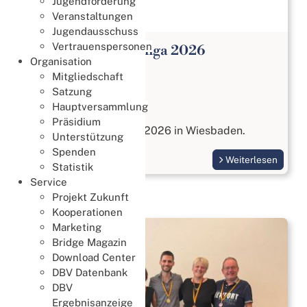
Jugendförderung
Veranstaltungen
Jugendausschuss
Vertrauenspersonen
Open Paar Bundesliga 2026
Organisation
Meisterschaften
Mitgliedschaft
27. Juli 2026
Satzung
Hauptversammlung
Open Paar Liga
Präsidium
vom 17. bis 18. Oktober 2026 in Wiesbaden.
Unterstützung
Spenden
Weiterlesen
Statistik
Service
Projekt Zukunft
Kooperationen
Marketing
Bridge Magazin
Download Center
DBV Datenbank
DBV
Ergebnisanzeige