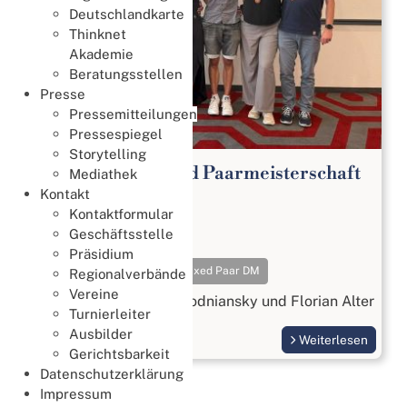
Deutschlandkarte
Thinknet
Akademie
Beratungsstellen
Presse
Pressemitteilungen
Pressespiegel
Storytelling
65. Deutsche Mixed Paarmeisterschaft
Mediathek
2026
Kontakt
Kontaktformular
Meisterschaften
Geschäftsstelle
18. Juli 2026
Präsidium
Meisterschaften
Mixed Paar DM
Regionalverbände
Vereine
Gold geht an Beatrix Wodniansky und Florian Alter
Turnierleiter
Ausbilder
Weiterlesen
Gerichtsbarkeit
Datenschutzerklärung
Impressum