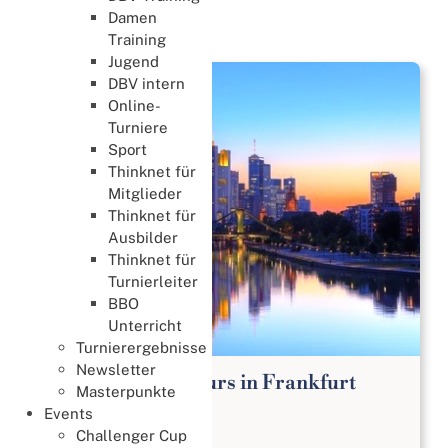
Damen
News
Training
Jugend
DBV intern
Online-
Turniere
Sport
Thinknet für
Mitglieder
Thinknet für
Ausbilder
Thinknet für
Turnierleiter
BBO
Unterricht
Turnierergebnisse
Newsletter
Bridge Anfängerkurs in Frankfurt
Masterpunkte
Lernen & Trainieren
Events
02. August 2026
Challenger Cup