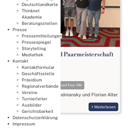
Deutschlandkarte
Thinknet
Akademie
Beratungsstellen
Presse
Pressemitteilungen
Pressespiegel
Storytelling
65. Deutsche Mixed Paarmeisterschaft
Mediathek
2026
Kontakt
Kontaktformular
Meisterschaften
Geschäftsstelle
18. Juli 2026
Präsidium
Meisterschaften
Mixed Paar DM
Regionalverbände
Vereine
Gold geht an Beatrix Wodniansky und Florian Alter
Turnierleiter
Ausbilder
Weiterlesen
Gerichtsbarkeit
Datenschutzerklärung
Impressum