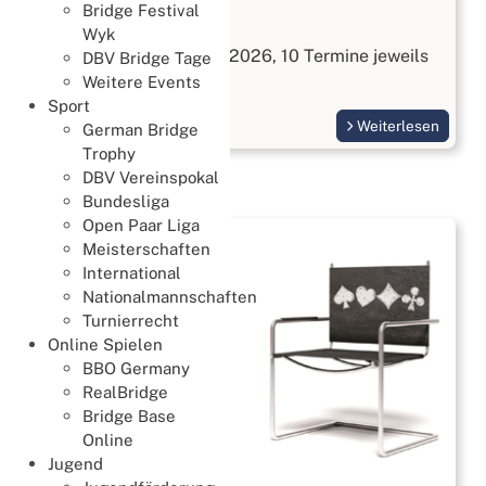
Bridge Festival
Bridge kennenlernen
Wyk
Start am 3. September 2026, 10 Termine jeweils
DBV Bridge Tage
Donnerstags
Weitere Events
Sport
Weiterlesen
German Bridge
Trophy
DBV Vereinspokal
Bundesliga
Open Paar Liga
Meisterschaften
International
Nationalmannschaften
Turnierrecht
Online Spielen
BBO Germany
RealBridge
Bridge Base
Online
Jugend