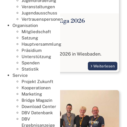
Jugendförderung
Veranstaltungen
Jugendausschuss
Vertrauenspersonen
Open Paar Bundesliga 2026
Organisation
Meisterschaften
Mitgliedschaft
27. Juli 2026
Satzung
Hauptversammlung
Open Paar Liga
Präsidium
vom 17. bis 18. Oktober 2026 in Wiesbaden.
Unterstützung
Spenden
Weiterlesen
Statistik
Service
Projekt Zukunft
Kooperationen
Marketing
Bridge Magazin
Download Center
DBV Datenbank
DBV
Ergebnisanzeige