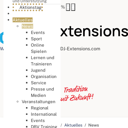
und Unterstützung
Buchstabenabstand
100
%
Aktionstag
Aktuelles
News
Events
Sport
Online
Web Accessibility plugin
by DJ-Extensions.com
Spielen
Lernen und
Trainieren
Jugend
Organisation
Service
Presse und
Medien
Veranstaltungen
Regional
International
Events
Aktuelle Seite:
Startseite
Aktuelles
News
DBV Training