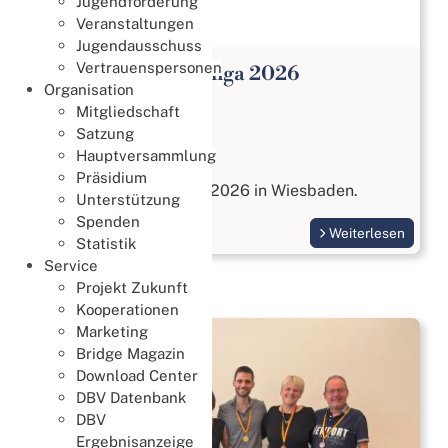
Jugendförderung
Veranstaltungen
Jugendausschuss
Vertrauenspersonen
Open Paar Bundesliga 2026
Organisation
Meisterschaften
Mitgliedschaft
27. Juli 2026
Satzung
Hauptversammlung
Open Paar Liga
Präsidium
vom 17. bis 18. Oktober 2026 in Wiesbaden.
Unterstützung
Spenden
Weiterlesen
Statistik
Service
Projekt Zukunft
Kooperationen
Marketing
Bridge Magazin
Download Center
DBV Datenbank
DBV
Ergebnisanzeige