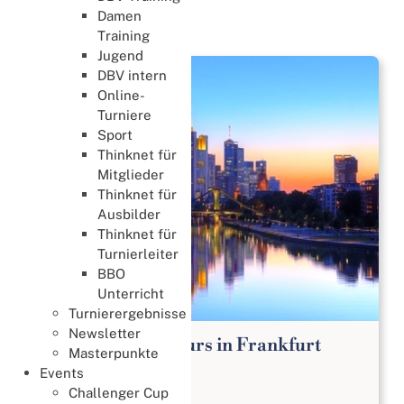
Damen
News
Training
Jugend
DBV intern
Online-
Turniere
Sport
Thinknet für
Mitglieder
Thinknet für
Ausbilder
Thinknet für
Turnierleiter
BBO
Unterricht
Turnierergebnisse
Newsletter
Bridge Anfängerkurs in Frankfurt
Masterpunkte
Lernen & Trainieren
Events
02. August 2026
Challenger Cup