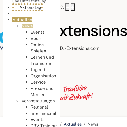
und Unterstützung
Buchstabenabstand
100
%
Aktionstag
Aktuelles
News
Events
Sport
Online
Web Accessibility plugin
by DJ-Extensions.com
Spielen
Lernen und
Trainieren
Jugend
Organisation
Service
Presse und
Medien
Veranstaltungen
Regional
International
Events
Aktuelle Seite:
Startseite
Aktuelles
News
DBV Training