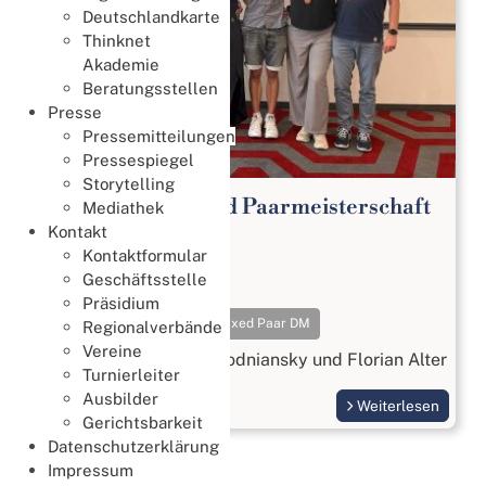
Deutschlandkarte
Thinknet
Akademie
Beratungsstellen
Presse
Pressemitteilungen
Pressespiegel
Storytelling
65. Deutsche Mixed Paarmeisterschaft
Mediathek
2026
Kontakt
Kontaktformular
Meisterschaften
Geschäftsstelle
18. Juli 2026
Präsidium
Meisterschaften
Mixed Paar DM
Regionalverbände
Vereine
Gold geht an Beatrix Wodniansky und Florian Alter
Turnierleiter
Ausbilder
Weiterlesen
Gerichtsbarkeit
Datenschutzerklärung
Impressum