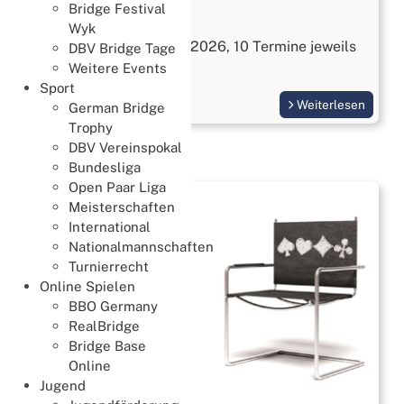
Bridge Festival
Bridge kennenlernen
Wyk
Start am 3. September 2026, 10 Termine jeweils
DBV Bridge Tage
Donnerstags
Weitere Events
Sport
Weiterlesen
German Bridge
Trophy
DBV Vereinspokal
Bundesliga
Open Paar Liga
Meisterschaften
International
Nationalmannschaften
Turnierrecht
Online Spielen
BBO Germany
RealBridge
Bridge Base
Online
Jugend