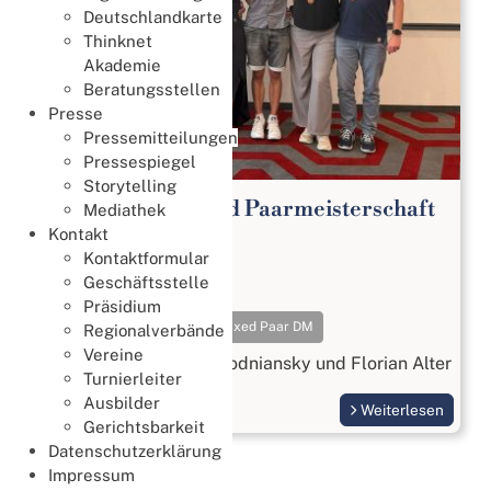
Deutschlandkarte
Thinknet
Akademie
Beratungsstellen
Presse
Pressemitteilungen
Pressespiegel
Storytelling
65. Deutsche Mixed Paarmeisterschaft
Mediathek
2026
Kontakt
Kontaktformular
Meisterschaften
Geschäftsstelle
18. Juli 2026
Präsidium
Meisterschaften
Mixed Paar DM
Regionalverbände
Vereine
Gold geht an Beatrix Wodniansky und Florian Alter
Turnierleiter
Ausbilder
Weiterlesen
Gerichtsbarkeit
Datenschutzerklärung
Impressum