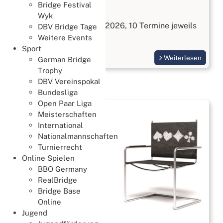
Bridge Festival
Bridge kennenlernen
Wyk
Start am 3. September 2026, 10 Termine jeweils
DBV Bridge Tage
Donnerstags
Weitere Events
Sport
Weiterlesen
German Bridge
Trophy
DBV Vereinspokal
Bundesliga
Open Paar Liga
Meisterschaften
International
Nationalmannschaften
Turnierrecht
Online Spielen
BBO Germany
RealBridge
Bridge Base
Online
Jugend