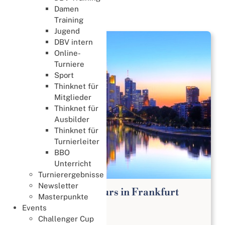
Damen
News
Training
Jugend
DBV intern
Online-
Turniere
Sport
Thinknet für
Mitglieder
Thinknet für
Ausbilder
Thinknet für
Turnierleiter
BBO
Unterricht
Turnierergebnisse
Newsletter
Bridge Anfängerkurs in Frankfurt
Masterpunkte
Lernen & Trainieren
Events
02. August 2026
Challenger Cup