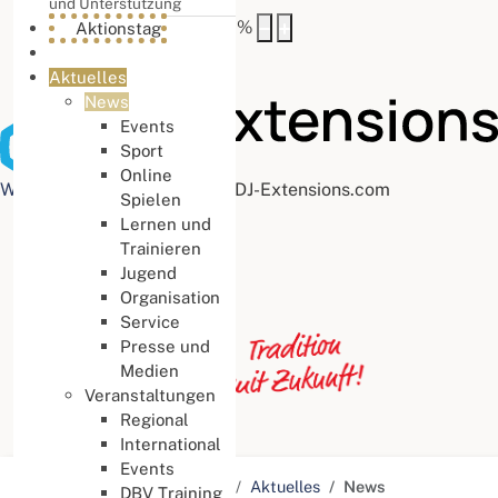
und Unterstützung
Buchstabenabstand
100
%
Aktionstag
Aktuelles
News
Events
Sport
Online
Web Accessibility plugin
by DJ-Extensions.com
Spielen
Lernen und
Trainieren
Jugend
Organisation
Service
Presse und
Medien
Veranstaltungen
Regional
International
Events
Aktuelle Seite:
Startseite
Aktuelles
News
DBV Training