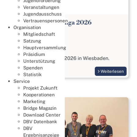
Jugendförderung
Veranstaltungen
Jugendausschuss
Vertrauenspersonen
Open Paar Bundesliga 2026
Organisation
Meisterschaften
Mitgliedschaft
27. Juli 2026
Satzung
Hauptversammlung
Open Paar Liga
Präsidium
vom 17. bis 18. Oktober 2026 in Wiesbaden.
Unterstützung
Spenden
Weiterlesen
Statistik
Service
Projekt Zukunft
Kooperationen
Marketing
Bridge Magazin
Download Center
DBV Datenbank
DBV
Ergebnisanzeige