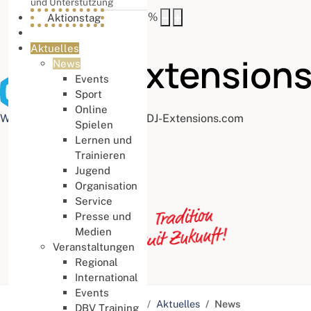
und Unterstützung
Buchstabenabstand
100
%
Aktionstag
Aktuelles
News
Events
Sport
Online
Web Accessibility plugin
by DJ-Extensions.com
Spielen
Lernen und
Trainieren
Jugend
Organisation
Service
Presse und
Medien
Veranstaltungen
Regional
International
Events
Aktuelle Seite:
Startseite
Aktuelles
News
DBV Training