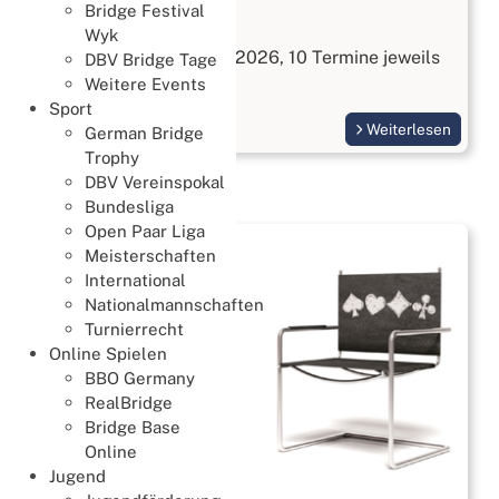
Bridge Festival
Bridge kennenlernen
Wyk
Start am 3. September 2026, 10 Termine jeweils
DBV Bridge Tage
Donnerstags
Weitere Events
Sport
Weiterlesen
German Bridge
Trophy
DBV Vereinspokal
Bundesliga
Open Paar Liga
Meisterschaften
International
Nationalmannschaften
Turnierrecht
Online Spielen
BBO Germany
RealBridge
Bridge Base
Online
Jugend