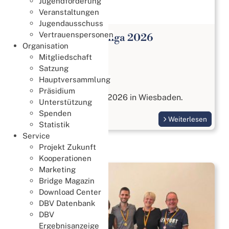
Jugendförderung
Veranstaltungen
Jugendausschuss
Vertrauenspersonen
Open Paar Bundesliga 2026
Organisation
Meisterschaften
Mitgliedschaft
27. Juli 2026
Satzung
Hauptversammlung
Open Paar Liga
Präsidium
vom 17. bis 18. Oktober 2026 in Wiesbaden.
Unterstützung
Spenden
Weiterlesen
Statistik
Service
Projekt Zukunft
Kooperationen
Marketing
Bridge Magazin
Download Center
DBV Datenbank
DBV
Ergebnisanzeige