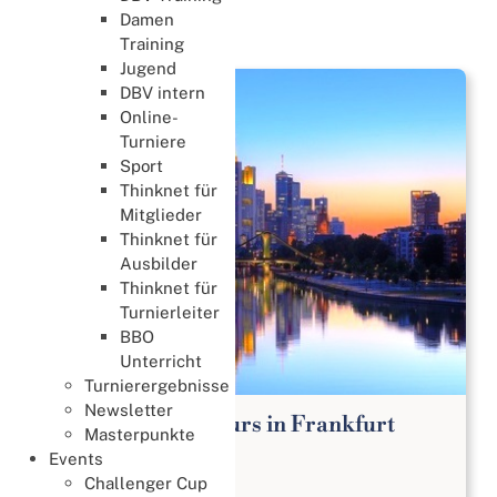
Damen
News
Training
Jugend
DBV intern
Online-
Turniere
Sport
Thinknet für
Mitglieder
Thinknet für
Ausbilder
Thinknet für
Turnierleiter
BBO
Unterricht
Turnierergebnisse
Newsletter
Bridge Anfängerkurs in Frankfurt
Masterpunkte
Lernen & Trainieren
Events
02. August 2026
Challenger Cup