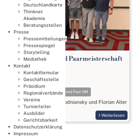
Deutschlandkarte
Thinknet
Akademie
Beratungsstellen
Presse
Pressemitteilungen
Pressespiegel
Storytelling
65. Deutsche Mixed Paarmeisterschaft
Mediathek
2026
Kontakt
Kontaktformular
Meisterschaften
Geschäftsstelle
18. Juli 2026
Präsidium
Meisterschaften
Mixed Paar DM
Regionalverbände
Vereine
Gold geht an Beatrix Wodniansky und Florian Alter
Turnierleiter
Ausbilder
Weiterlesen
Gerichtsbarkeit
Datenschutzerklärung
Impressum