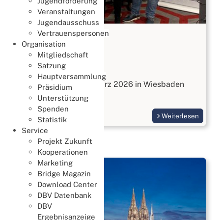
Jugendförderung
Veranstaltungen
Jugendausschuss
Vertrauenspersonen
JHV 2026
Organisation
28. März 2026
Mitgliedschaft
Satzung
JHV
Hauptversammlung
Die JHV fand am 28. März 2026 in Wiesbaden
Präsidium
statt.
Unterstützung
Spenden
Weiterlesen
Statistik
Service
Projekt Zukunft
Kooperationen
Marketing
Bridge Magazin
Download Center
DBV Datenbank
DBV
Ergebnisanzeige