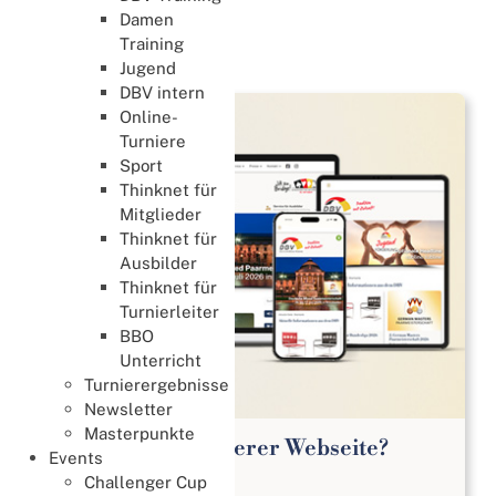
Organisation
Damen
Training
Organisation
Jugend
DBV intern
Online-
Turniere
Sport
Thinknet für
Mitglieder
Thinknet für
Ausbilder
Thinknet für
Turnierleiter
BBO
Unterricht
Turnierergebnisse
Newsletter
Masterpunkte
Was ist neu auf unserer Webseite?
Events
16. Juli 2026
Challenger Cup