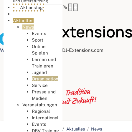
und Unterstützung
Buchstabenabstand
100
%
Aktionstag
Aktuelles
News
Events
Sport
Online
Web Accessibility plugin
by DJ-Extensions.com
Spielen
Lernen und
Trainieren
Jugend
Organisation
Service
Presse und
Medien
Veranstaltungen
Regional
International
Events
Aktuelle Seite:
Startseite
Aktuelles
News
DBV Training