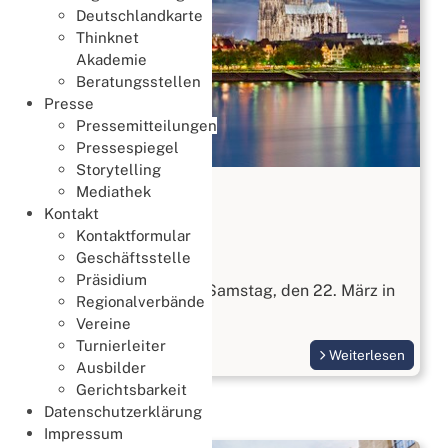
Deutschlandkarte
Thinknet
Akademie
Beratungsstellen
Presse
Pressemitteilungen
Pressespiegel
Storytelling
JHV 2025
Mediathek
Kontakt
28. März 2025
Kontaktformular
JHV
Geschäftsstelle
Präsidium
Die JHV 2025 fand am Samstag, den 22. März in
Regionalverbände
Köln statt.
Vereine
Turnierleiter
Weiterlesen
Ausbilder
Gerichtsbarkeit
Datenschutzerklärung
Impressum