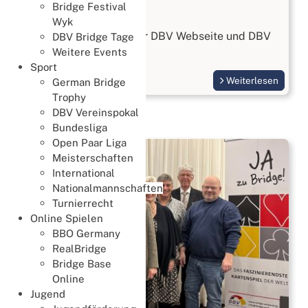
Bridge Festival
Organisation
Wyk
Zwei neue Thinknets zur DBV Webseite und DBV
DBV Bridge Tage
Datenbank
Weitere Events
Sport
Weiterlesen
German Bridge
Trophy
DBV Vereinspokal
Bundesliga
Open Paar Liga
Meisterschaften
International
Nationalmannschaften
Turnierrecht
Online Spielen
BBO Germany
RealBridge
Bridge Base
Online
Jugend