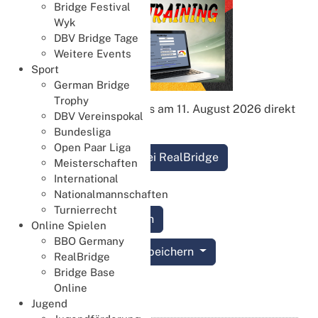
Bridge Festival
Wyk
DBV Bridge Tage
Weitere Events
Sport
German Bridge
Trophy
Hier geht es am 11. August 2026 direkt
DBV Vereinspokal
zum
Bundesliga
Open Paar Liga
Turnier bei RealBridge
Meisterschaften
International
Nationalmannschaften
Turnierrecht
Anmelden
Online Spielen
BBO Germany
Termin speichern
RealBridge
Bridge Base
Details
Online
Jugend