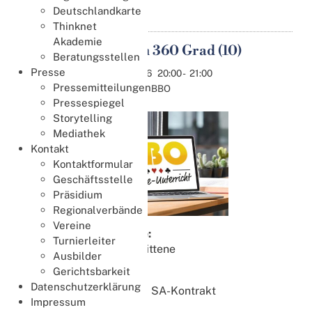
Deutschlandkarte
Thinknet
Akademie
Spielplan 360 Grad (10)
Beratungsstellen
11
Presse
Aug.
11.08.2026
20:00
-
21:00
Pressemitteilungen
Online bei BBO
Pressespiegel
Storytelling
Mediathek
Kontakt
Kontaktformular
Geschäftsstelle
Präsidium
Regionalverbände
Vereine
Zielgruppe:
Turnierleiter
Fortgeschrittene
Ausbilder
Gerichtsbarkeit
Lektion 10:
Datenschutzerklärung
Wettlauf im SA-Kontrakt
Impressum