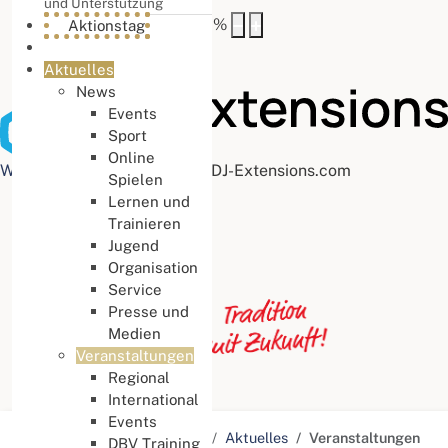
und Unterstützung
Buchstabenabstand
100
%
Aktionstag
Aktuelles
News
Events
Sport
Online
Web Accessibility plugin
by DJ-Extensions.com
Spielen
Lernen und
Trainieren
Jugend
Organisation
Service
Presse und
Medien
Veranstaltungen
Regional
International
Events
Aktuelle Seite:
Startseite
Aktuelles
Veranstaltungen
DBV Training