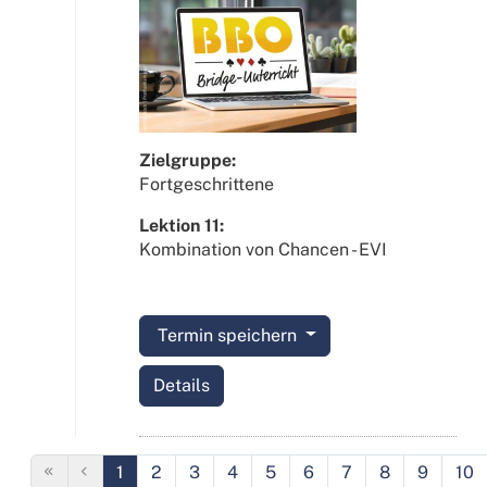
Zielgruppe:
Fortgeschrittene
Lektion 11:
Kombination von Chancen - EVI
Termin speichern
Details
1
2
3
4
5
6
7
8
9
10