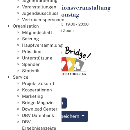
Jugendförderung
Informationsveranstaltung
Veranstaltungen
11
Jugendausschuss
zum Aktionstag
Aug.
Vertrauenspersonen
11.08.2026
19:00
-
20:00
Organisation
Online bei Zoom
Mitgliedschaft
Satzung
Hauptversammlung
Präsidium
Unterstützung
Spenden
Statistik
Service
Projekt Zukunft
Kooperationen
Marketing
Anmelden
Bridge Magazin
Download Center
DBV Datenbank
Termin speichern
DBV
Ergebnisanzeige
Details