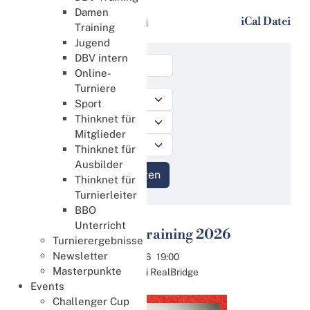
Damen
Veranstaltungen
iCal Datei
Training
Jugend
DBV intern
Online-
Turniere
Sport
Thinknet für
Mitglieder
Thinknet für
Ausbilder
Thinknet für
Turnierleiter
BBO
Unterricht
8. DBV Training 2026
Turnierergebnisse
11
Newsletter
Aug.
11.08.2026
19:00
Masterpunkte
Online bei RealBridge
Events
Challenger Cup