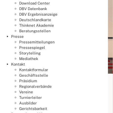
Download Center
DBV Datenbank
DBV Ergebnisanzeige
Deutschlandkarte
Thinknet Akademie
Beratungsstellen
Presse
Pressemitteilungen
Pressespiegel
Storytelling
Mediathek
Kontakt
Kontaktformular
Geschäftsstelle
19. Deutsche Mixed Teammeisterschaft
Präsidium
2026
Regionalverbände
Vereine
Meisterschaften
Turnierleiter
17. Juli 2026
Ausbilder
Meisterschaften
Mixed Team DM
Gerichtsbarkeit