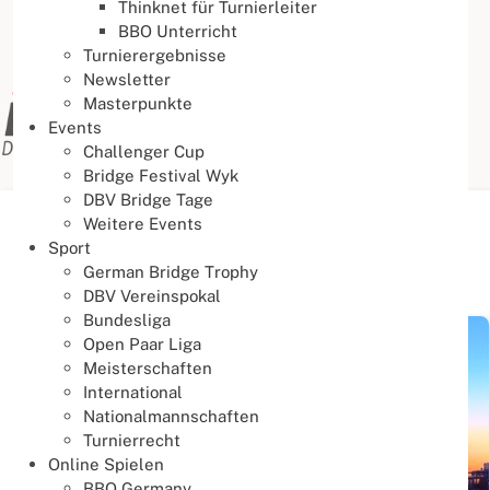
Thinknet für Turnierleiter
BBO Unterricht
Turnierergebnisse
Newsletter
Masterpunkte
Events
Challenger Cup
Bridge Festival Wyk
DBV Bridge Tage
Weitere Events
Aktuelle Seite:
Startseite
Aktuelles
News
Sport
German Bridge Trophy
News
DBV Vereinspokal
Bundesliga
Open Paar Liga
Meisterschaften
International
Nationalmannschaften
Turnierrecht
Online Spielen
BBO Germany