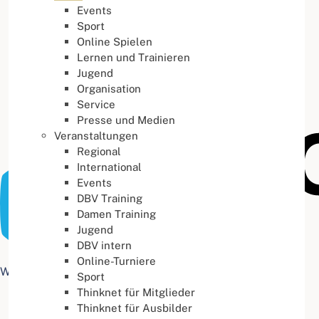
Events
Buchstabenabstand
100
%
Sport
Online Spielen
Lernen und Trainieren
Jugend
Organisation
Service
Presse und Medien
Veranstaltungen
Regional
International
Events
DBV Training
Damen Training
Jugend
DBV intern
Online-Turniere
Web Accessibility plugin
by DJ-Extensions.com
Sport
Thinknet für Mitglieder
Thinknet für Ausbilder