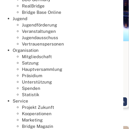
RealBridge
Bridge Base Online
Jugend
Jugendförderung
Veranstaltungen
Jugendausschuss
Vertrauenspersonen
Bridge Anfängerkurs in Frankfurt
Organisation
Mitgliedschaft
Lernen & Trainieren
Satzung
02. August 2026
Hauptversammlung
Bridge kennenlernen
Präsidium
Unterstützung
Start am 3. September 2026, 10 Termine jeweils
Spenden
Donnerstags
Statistik
Service
Weiterlesen
Projekt Zukunft
Kooperationen
Marketing
Bridge Magazin