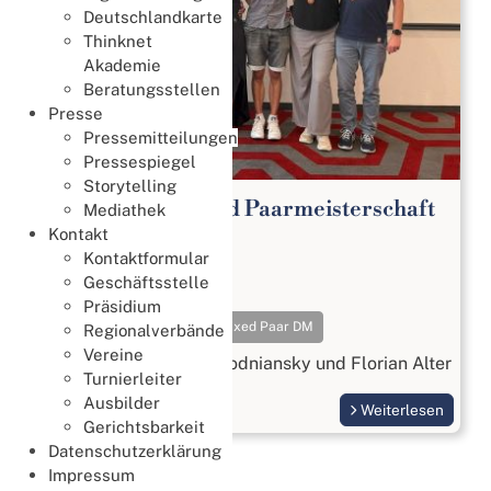
Deutschlandkarte
Thinknet
Akademie
Beratungsstellen
Presse
Pressemitteilungen
Pressespiegel
Storytelling
65. Deutsche Mixed Paarmeisterschaft
Mediathek
2026
Kontakt
Kontaktformular
Meisterschaften
Geschäftsstelle
18. Juli 2026
Präsidium
Meisterschaften
Mixed Paar DM
Regionalverbände
Vereine
Gold geht an Beatrix Wodniansky und Florian Alter
Turnierleiter
Ausbilder
Weiterlesen
Gerichtsbarkeit
Datenschutzerklärung
Impressum