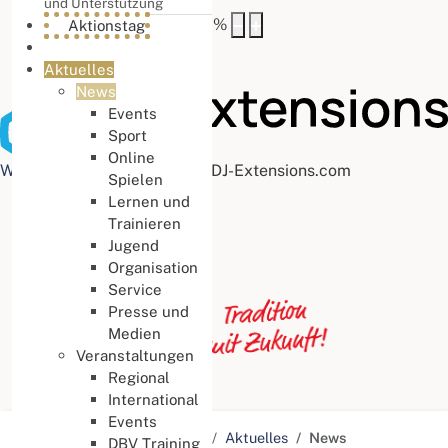
und Unterstützung
Buchstabenabstand
100
%
Aktionstag
Aktuelles
News
Events
Sport
Online
Web Accessibility plugin
by DJ-Extensions.com
Spielen
Lernen und
Trainieren
Jugend
Organisation
Service
Presse und
Medien
Veranstaltungen
Regional
International
Events
Aktuelle Seite:
Startseite
Aktuelles
News
DBV Training