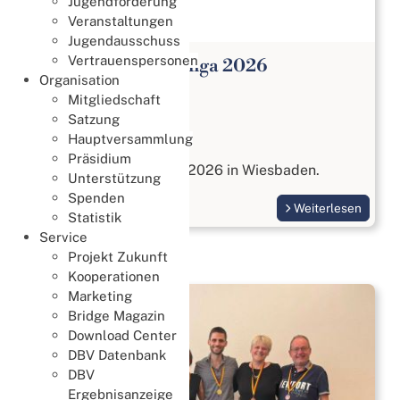
Jugendförderung
Veranstaltungen
Jugendausschuss
Vertrauenspersonen
Open Paar Bundesliga 2026
Organisation
Meisterschaften
Mitgliedschaft
27. Juli 2026
Satzung
Hauptversammlung
Open Paar Liga
Präsidium
vom 17. bis 18. Oktober 2026 in Wiesbaden.
Unterstützung
Spenden
Weiterlesen
Statistik
Service
Projekt Zukunft
Kooperationen
Marketing
Bridge Magazin
Download Center
DBV Datenbank
DBV
Ergebnisanzeige