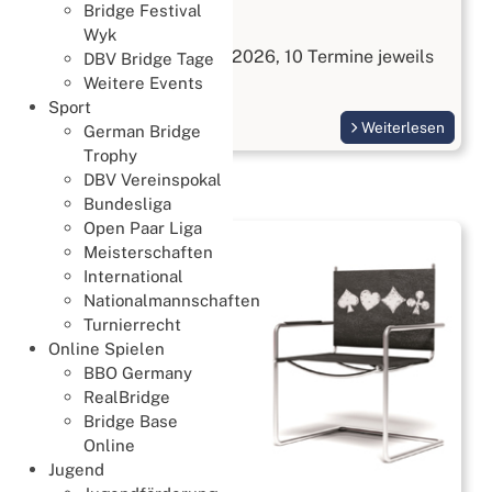
Bridge Festival
Bridge kennenlernen
Wyk
Start am 3. September 2026, 10 Termine jeweils
DBV Bridge Tage
Donnerstags
Weitere Events
Sport
Weiterlesen
German Bridge
Trophy
DBV Vereinspokal
Bundesliga
Open Paar Liga
Meisterschaften
International
Nationalmannschaften
Turnierrecht
Online Spielen
BBO Germany
RealBridge
Bridge Base
Online
Jugend