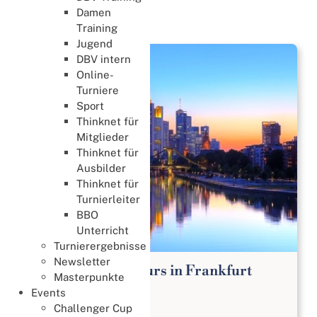
Damen
News
Training
Jugend
DBV intern
Online-
Turniere
Sport
Thinknet für
Mitglieder
Thinknet für
Ausbilder
Thinknet für
Turnierleiter
BBO
Unterricht
Turnierergebnisse
Newsletter
Bridge Anfängerkurs in Frankfurt
Masterpunkte
Lernen & Trainieren
Events
02. August 2026
Challenger Cup