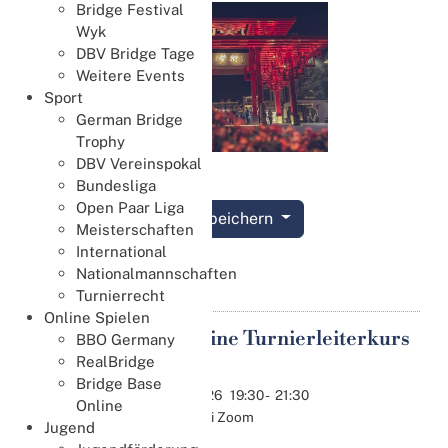
Bridge Festival
Wyk
DBV Bridge Tage
Weitere Events
Sport
German Bridge
Trophy
DBV Vereinspokal
Bundesliga
Open Paar Liga
Termin speichern
Meisterschaften
International
Details
Nationalmannschaften
Turnierrecht
Online Spielen
DBV Online Turnierleiterkurs
BBO Germany
06
2026 (7)
RealBridge
Aug.
Bridge Base
06.08.2026
19:30
-
21:30
Online
Online bei Zoom
Jugend