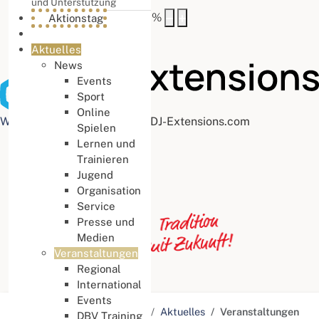
und Unterstützung
Buchstabenabstand
100
%
Aktionstag
Aktuelles
News
Events
Sport
Online
Web Accessibility plugin
by DJ-Extensions.com
Spielen
Lernen und
Trainieren
Jugend
Organisation
Service
Presse und
Medien
Veranstaltungen
Regional
International
Events
Aktuelle Seite:
Startseite
Aktuelles
Veranstaltungen
DBV Training