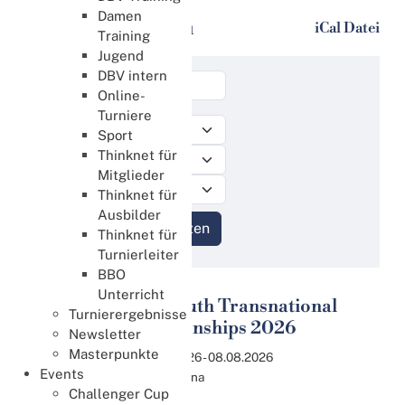
Damen
Veranstaltungen
iCal Datei
Training
Jugend
DBV intern
Online-
Turniere
Sport
Thinknet für
Mitglieder
Thinknet für
Ausbilder
Thinknet für
Turnierleiter
BBO
Unterricht
WBF Youth Transnational
Turnierergebnisse
03
Championships 2026
Newsletter
Aug.
Masterpunkte
03.08.2026 - 08.08.2026
Events
Hefei, China
Challenger Cup