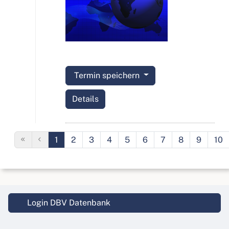
Termin speichern
Details
1
2
3
4
5
6
7
8
9
10
Login DBV Datenbank