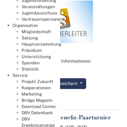
Jugendförderung
Veranstaltungen
Jugendausschuss
Vertrauenspersonen
Organisation
Mitgliedschaft
Satzung
Hauptversammlung
Thema:
Präsidium
Unterstützung
Unerlaubte Informationen
Spenden
Statistik
Service
Projekt Zukunft
Termin speichern
Kooperationen
Marketing
Details
Bridge Magazin
Download Center
DBV Datenbank
Online-Benefiz-Paarturnier
DBV
09
Ergebnisanzeige
Aug.
09.08.2026
11:00
-
15:00