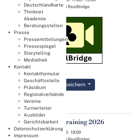
Deutschlandkarte
Online bei RealBridge
Thinknet
Akademie
Beratungsstellen
Presse
Pressemitteilungen
Pressespiegel
Storytelling
Mediathek
Kontakt
Kontaktformular
Geschäftsstelle
Termin speichern
Präsidium
Regionalverbände
Details
Vereine
Turnierleiter
Ausbilder
8. DBV Training 2026
Gerichtsbarkeit
11
Datenschutzerklärung
Aug.
11.08.2026
19:00
Impressum
Online bei RealBridge