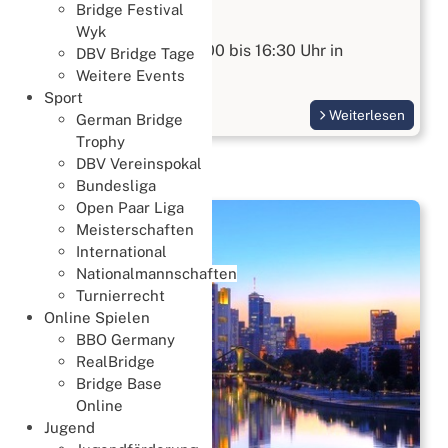
Bridge Festival
Bridge kennenlernen
Wyk
Am 15.08.2026 von 10:00 bis 16:30 Uhr in
DBV Bridge Tage
Wiesbaden
Weitere Events
Sport
Weiterlesen
German Bridge
Trophy
DBV Vereinspokal
Bundesliga
Open Paar Liga
Meisterschaften
International
Nationalmannschaften
Turnierrecht
Online Spielen
BBO Germany
RealBridge
Bridge Base
Online
Jugend