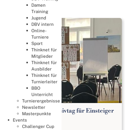
Damen
News
Training
Jugend
DBV intern
Online-
Turniere
Sport
Thinknet für
Mitglieder
Thinknet für
Ausbilder
Thinknet für
Turnierleiter
BBO
Unterricht
Turnierergebnisse
Newsletter
Kostenloser Intensivtag für Einsteiger
Masterpunkte
Lernen & Trainieren
Events
02. August 2026
Challenger Cup