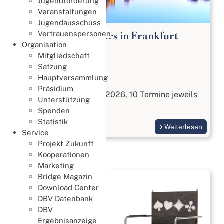
Jugendförderung
Veranstaltungen
Jugendausschuss
Vertrauenspersonen
Bridge Anfängerkurs in Frankfurt
Organisation
Lernen & Trainieren
Mitgliedschaft
02. August 2026
Satzung
Hauptversammlung
Bridge kennenlernen
Präsidium
Start am 3. September 2026, 10 Termine jeweils
Unterstützung
Donnerstags
Spenden
Statistik
Weiterlesen
Service
Projekt Zukunft
Kooperationen
Marketing
Bridge Magazin
Download Center
DBV Datenbank
DBV
Ergebnisanzeige