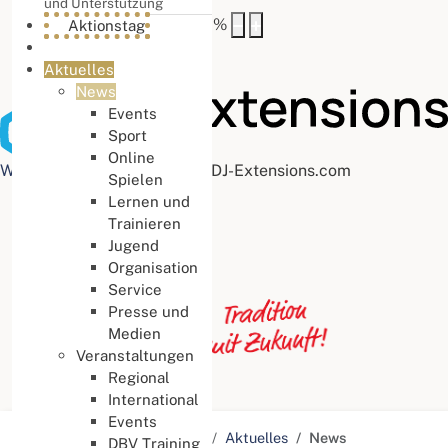
und Unterstützung
Buchstabenabstand
100
%
Aktionstag
Aktuelles
News
Events
Sport
Online
Web Accessibility plugin
by DJ-Extensions.com
Spielen
Lernen und
Trainieren
Jugend
Organisation
Service
Presse und
Medien
Veranstaltungen
Regional
International
Events
Aktuelle Seite:
Startseite
Aktuelles
News
DBV Training