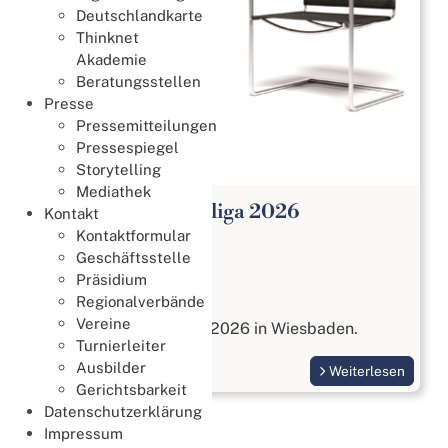
Deutschlandkarte
Thinknet
Akademie
Beratungsstellen
Presse
Pressemitteilungen
Pressespiegel
Storytelling
Mediathek
Open Paar Bundesliga 2026
Kontakt
Kontaktformular
Meisterschaften
Geschäftsstelle
27. Juli 2026
Präsidium
Open Paar Liga
Regionalverbände
Vereine
vom 17. bis 18. Oktober 2026 in Wiesbaden.
Turnierleiter
Ausbilder
Weiterlesen
Gerichtsbarkeit
Datenschutzerklärung
Impressum