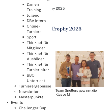
German Bridge Trophy
Damen
11. German Bridge Trophy 2025
Training
Jugend
Sport
DBV intern
Online-
11. German Bridge Trophy 2025
Turniere
24. April 2025
Sport
Thinknet für
Trophy
Mitglieder
Die 11. Germany Bridge
Thinknet für
Trophy fand vom 6. bis
Ausbilder
9. Juni 2025 im Maritim
Thinknet für
Airport Hotel Hannover
Turnierleiter
statt.
BBO
Unterricht
Warm-up Turnier
Turnierergebnisse
Am Warm-up IMP
Team Snellers gewinnt die
Newsletter
Klasse M
Paarturnier nahmen 56
Masterpunkte
Paare teil. Die ersten
Events
drei Plätzen gehen an:
Challenger Cup