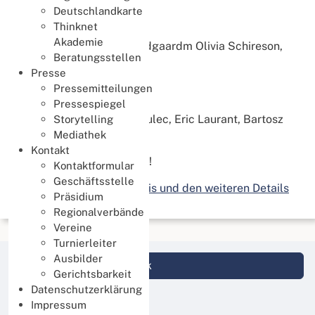
Deutschlandkarte
Klasse D
Thinknet
Team "Funbridge"
Akademie
Ella Røstøj, Daniek Brandgaardm Olivia Schireson,
Beratungsstellen
Nachiketa Muthuswamy
Presse
Klasse E
Pressemitteilungen
Team "Chmurski"
Pressespiegel
Anna Sarniak, Igor Chapulec, Eric Laurant, Bartosz
Storytelling
Chmurski
Mediathek
Kontakt
Herzlichen Glückwunsch!
Kontaktformular
Geschäftsstelle
Hier geht es zum
Ergebnis und den weiteren Details
Präsidium
Regionalverbände
Vereine
Turnierleiter
Ausbilder
Login DBV Datenbank
Gerichtsbarkeit
Datenschutzerklärung
Impressum
News Kategorien