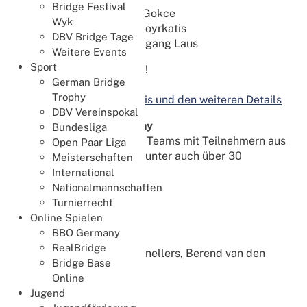
Bridge Festival
1. Darina Langer - Hakan Gokce
Wyk
2. Liam Fegarty - Sam Anoyrkatis
DBV Bridge Tage
3. Thomas Burg - Dr. Wolfgang Laus
Weitere Events
Sport
Herzlichen Glückwunsch!
German Bridge
Trophy
Hier geht es zum
Ergebnis und den weiteren Details
DBV Vereinspokal
11. German Bridge Trophy
Bundesliga
Bei der Trophy waren 48 Teams mit Teilnehmern aus
Open Paar Liga
15 Ländern am Start, darunter auch über 30
Meisterschaften
Junioren.
International
Nationalmannschaften
Die Ergebnisse in Kürze:
Turnierrecht
Online Spielen
Klasse M
BBO Germany
Team "Snellers"
RealBridge
Wubbo de Boer, Agnes Snellers, Berend van den
Bridge Base
Bos, Joris van Lankveld
Online
Jugend
Team "Team NL"