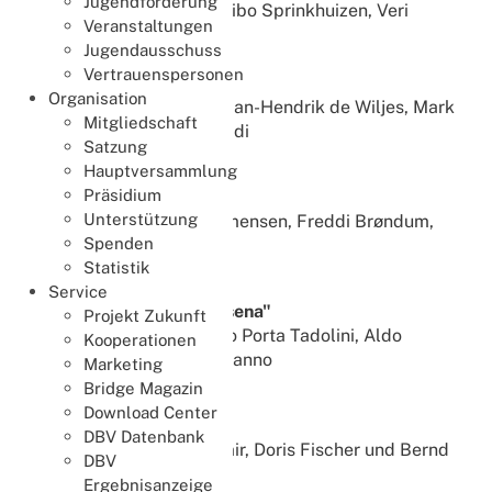
Jugendförderung
Guy Mendes de Leon, Thibo Sprinkhuizen, Veri
Veranstaltungen
Kiljan, Bart Nab
Jugendausschuss
Vertrauenspersonen
Team "Benni & the Kids"
Organisation
SIbrand van Oosten, Dr. Jan-Hendrik de Wiljes, Mark
Mitgliedschaft
Kemeny, Benjámin Zábrádi
Satzung
Hauptversammlung
Klasse A
Präsidium
Team "Team Phlink"
Unterstützung
Morten Klug, Poul Clemmensen, Freddi Brøndum,
Spenden
Fleming Madsen
Statistik
Klasse B
Service
Team "White Bridge Cesena"
Projekt Zukunft
Sergio Bianchi, Frederico Porta Tadolini, Aldo
Kooperationen
Giovanni Gerli, Andrea Manno
Marketing
Bridge Magazin
Klasse C
Download Center
Team "Sigma"
DBV Datenbank
Peter Jokisch, Udo Kasimir, Doris Fischer und Bernd
DBV
Saurer
Ergebnisanzeige