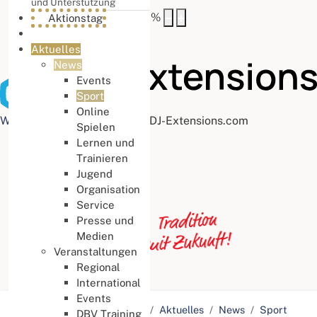
und Unterstützung
Buchstabenabstand
100
%
Aktionstag
Aktuelles
News
Events
Sport
Online
Web Accessibility plugin
by DJ-Extensions.com
Spielen
Lernen und
Trainieren
Jugend
Organisation
Service
Presse und
Medien
Veranstaltungen
Regional
International
Events
Aktuelle Seite:
Startseite
Aktuelles
News
Sport
DBV Training