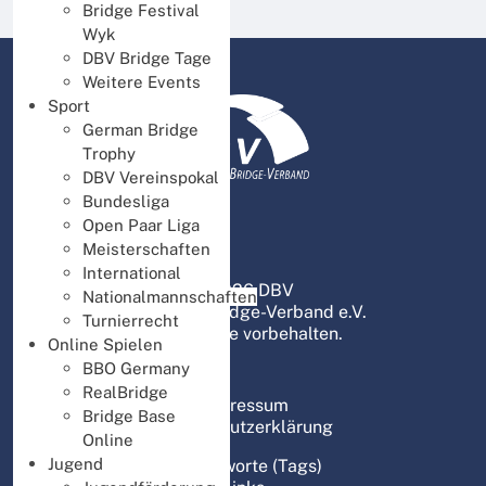
Bridge Festival
Wyk
DBV Bridge Tage
Weitere Events
Sport
German Bridge
Trophy
DBV Vereinspokal
Bundesliga
Open Paar Liga
Meisterschaften
International
© 2026 DBV
Nationalmannschaften
Deutscher Bridge-Verband e.V.
Turnierrecht
Alle Rechte vorbehalten.
Online Spielen
BBO Germany
RealBridge
Impressum
Bridge Base
Datenschutzerklärung
Online
Jugend
Schlagworte (Tags)