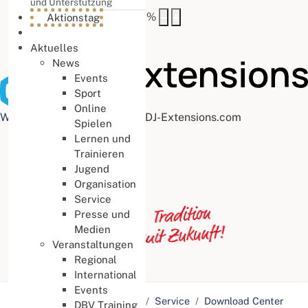
und Unterstützung
Buchstabenabstand
100
%
Aktionstag
Aktuelles
News
Events
Sport
Online
Web Accessibility plugin
by DJ-Extensions.com
Spielen
Lernen und
Trainieren
Jugend
Organisation
Service
Presse und
Medien
Veranstaltungen
Regional
International
Events
Aktuelle Seite:
Startseite
Service
Download Center
DBV Training