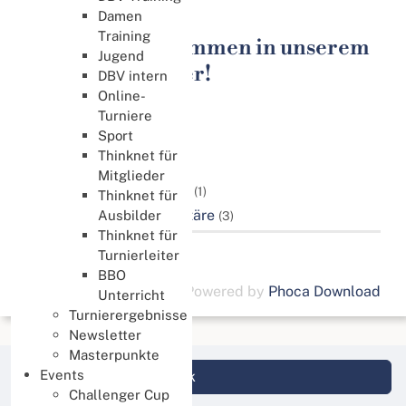
Masterpunkte
Damen
Training
Herzlich Willkommen in unserem
Jugend
Download Center!
DBV intern
Online-
Turniere
Kategorien
Sport
Masterpunkte
Thinknet für
Mitglieder
Masterpunktordnung
(1)
Thinknet für
Service für CP Sekretäre
Ausbilder
(3)
Thinknet für
Turnierleiter
BBO
Powered by
Phoca Download
Unterricht
Turnierergebnisse
Newsletter
Masterpunkte
Events
Login DBV Datenbank
Challenger Cup