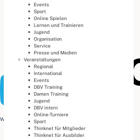
Events
Buchstabenabstand
100
%
Sport
Online Spielen
Lernen und Trainieren
Jugend
Organisation
Service
Presse und Medien
Veranstaltungen
Regional
International
Events
DBV Training
Damen Training
Jugend
DBV intern
Online-Turniere
Web Accessibility plugin
by DJ-Extensions.com
Sport
Thinknet für Mitglieder
Thinknet für Ausbilder