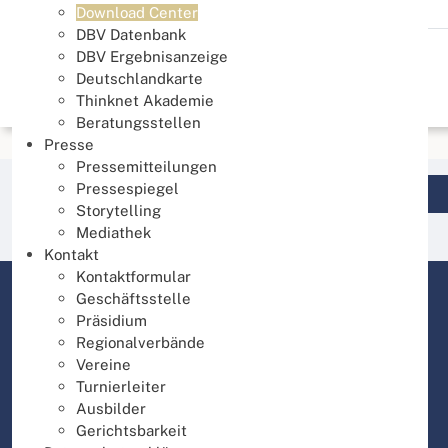
Download Center
DBV Datenbank
DBV Ergebnisanzeige
Deutschlandkarte
Thinknet Akademie
Beratungsstellen
Presse
Pressemitteilungen
Pressespiegel
Login DBV Datenbank
Storytelling
Mediathek
Kontakt
Kontaktformular
Geschäftsstelle
Präsidium
Regionalverbände
Vereine
Turnierleiter
Ausbilder
Gerichtsbarkeit