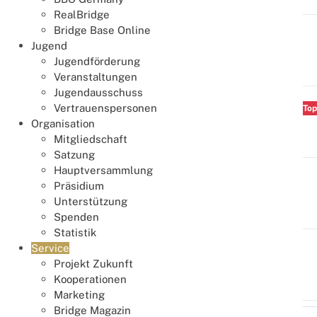
RealBridge
Bridge Base Online
Leitfaden für Artikel im Bridge Magazin
Top
Jugend
Jugendförderung
Veranstaltungen
Jugendausschuss
Leitfaden zum Erstellen einer Pressemitteilung
Vertrauenspersonen
Top
Organisation
Mitgliedschaft
Satzung
Hauptversammlung
So gelingen Pressefotos
Top
Präsidium
Unterstützung
Spenden
Statistik
Service
Ideen für Pressetexte
Top
Projekt Zukunft
Kooperationen
Marketing
Bridge Magazin
Reihenfolge