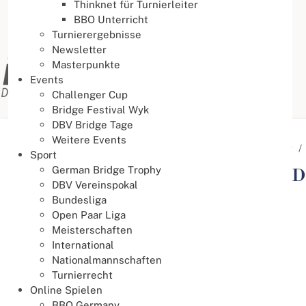
Thinknet für Turnierleiter
BBO Unterricht
Turnierergebnisse
Newsletter
Masterpunkte
Events
Challenger Cup
Bridge Festival Wyk
DBV Bridge Tage
Weitere Events
Aktuelle Seite:
Startseite
Service
Download Center
Sport
German Bridge Trophy
Herzlich Willkommen in unserem D
DBV Vereinspokal
Bundesliga
Marketing
Open Paar Liga
Meisterschaften
Marketing-KITs
International
Nationalmannschaften
Informationen zu Bildrechten
Top
Turnierrecht
Online Spielen
BBO Germany