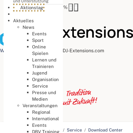
und Unterstützung
Buchstabenabstand
100
%
Aktionstag
Aktuelles
News
Events
Sport
Online
Web Accessibility plugin
by DJ-Extensions.com
Spielen
Lernen und
Trainieren
Jugend
Organisation
Service
Presse und
Medien
Veranstaltungen
Regional
International
Events
Aktuelle Seite:
Startseite
Service
Download Center
DBV Training