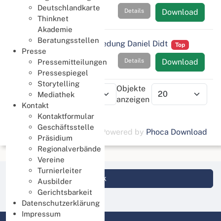
Deutschlandkarte
Details
Download
Thinknet
Akademie
Beratungsstellen
JHV 2026 - Verabschiedung Daniel Didt
Top
Presse
Details
Download
Pressemitteilungen
Pressespiegel
Storytelling
Reihenfolge
Objekte
Mediathek
anzeigen
Kontakt
Kontaktformular
Geschäftsstelle
Powered by
Phoca Download
Präsidium
Regionalverbände
Vereine
Turnierleiter
Login DBV Datenbank
Ausbilder
Gerichtsbarkeit
Datenschutzerklärung
Impressum