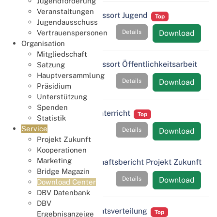
Jugendförderung
Veranstaltungen
JHV 2026 - Bericht Ressort Jugend
Top
Jugendausschuss
Details
Download
Vertrauenspersonen
Organisation
Mitgliedschaft
JHV 2026 - Bericht Ressort Öffentlichkeitsarbeit
Satzung
Top
Hauptversammlung
Details
Download
Präsidium
Unterstützung
Spenden
JHV 2026 - Ressort Unterricht
Top
Statistik
Service
Details
Download
Projekt Zukunft
Kooperationen
Marketing
JHV 2026 - Rechenschaftsbericht Projekt Zukunft
Bridge Magazin
Top
Details
Download
Download Center
DBV Datenbank
DBV
JHV 2026 - Stimmrechtsverteilung
Top
Ergebnisanzeige