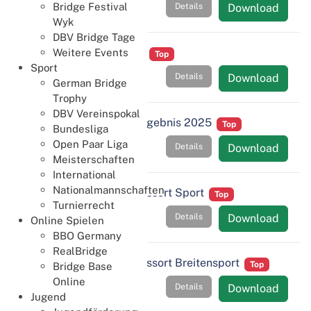
Bridge Festival
Details
Download
Wyk
DBV Bridge Tage
JHV 2026 - Etat 2026
Weitere Events
Top
Sport
Details
Download
German Bridge
Trophy
DBV Vereinspokal
JHV 2026 - Betriebsergebnis 2025
Top
Bundesliga
Open Paar Liga
Details
Download
Meisterschaften
International
Nationalmannschaften
JHV 2026 - Bericht Ressort Sport
Top
Turnierrecht
Details
Download
Online Spielen
BBO Germany
RealBridge
JHV 2026 - Bericht Ressort Breitensport
Top
Bridge Base
Online
Details
Download
Jugend