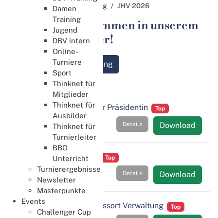
Jahres­haupt­versammlung
JHV 2026
Damen
Training
Herzlich Willkommen in unserem
Jugend
Download Center!
DBV intern
Online-
Turniere
Jahres­haupt­versammlung
Sport
JHV 2026
Thinknet für
Mitglieder
Thinknet für
JHV 2026 - Bericht der Präsidentin
Top
Ausbilder
Details
Download
Thinknet für
Turnierleiter
BBO
JHV 2026 - Protokoll
Top
Unterricht
Turnierergebnisse
Details
Download
Newsletter
Masterpunkte
Events
JHV 2026 - Bericht Ressort Verwaltung
Top
Challenger Cup