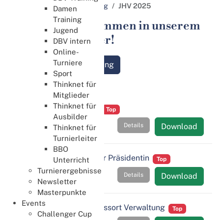
Jahres­haupt­versammlung
JHV 2025
Damen
Training
Herzlich Willkommen in unserem
Jugend
Download Center!
DBV intern
Online-
Turniere
Jahres­haupt­versammlung
Sport
JHV 2025
Thinknet für
Mitglieder
Thinknet für
JHV 2025 - Protokoll
Top
Ausbilder
Details
Download
Thinknet für
Turnierleiter
BBO
JHV 2025 - Bericht der Präsidentin
Top
Unterricht
Turnierergebnisse
Details
Download
Newsletter
Masterpunkte
Events
JHV 2025 - Bericht Ressort Verwaltung
Top
Challenger Cup