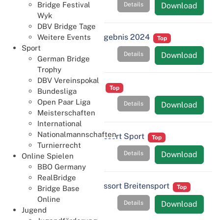
Bridge Festival
Details
Download
Wyk
DBV Bridge Tage
JHV 2025 - Betriebsergebnis 2024
Weitere Events
Top
Sport
Details
Download
German Bridge
Trophy
DBV Vereinspokal
JHV 2025 - Etat 2025
Top
Bundesliga
Open Paar Liga
Details
Download
Meisterschaften
International
Nationalmannschaften
JHV 2025 - Bericht Ressort Sport
Top
Turnierrecht
Details
Download
Online Spielen
BBO Germany
RealBridge
JHV 2025 - Bericht Ressort Breitensport
Top
Bridge Base
Online
Details
Download
Jugend