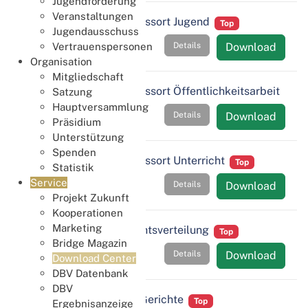
Jugendförderung
Veranstaltungen
JHV 2025 - Bericht Ressort Jugend
Top
Jugendausschuss
Details
Download
Vertrauenspersonen
Organisation
Mitgliedschaft
JHV 2025 - Bericht Ressort Öffentlichkeitsarbeit
Satzung
Top
Hauptversammlung
Details
Download
Präsidium
Unterstützung
Spenden
JHV 2025 - Bericht Ressort Unterricht
Top
Statistik
Service
Details
Download
Projekt Zukunft
Kooperationen
Marketing
JHV 2025 - Stimmrechtsverteilung
Top
Bridge Magazin
Details
Download
Download Center
DBV Datenbank
DBV
JHV 2025 - Wahl der Gerichte
Top
Ergebnisanzeige