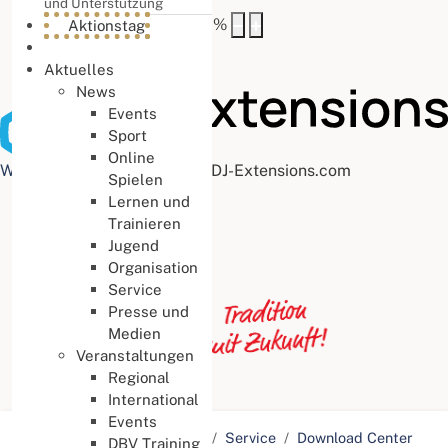
und Unterstützung
Buchstabenabstand
100
%
Aktionstag
Aktuelles
News
Events
Sport
Online
Web Accessibility plugin
by DJ-Extensions.com
Spielen
Lernen und
Trainieren
Jugend
Organisation
Service
Presse und
Medien
Veranstaltungen
Regional
International
Events
Aktuelle Seite:
Startseite
Service
Download Center
DBV Training