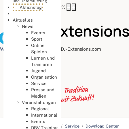
und Unterstützung
Buchstabenabstand
100
%
Aktionstag
Aktuelles
News
Events
Sport
Online
Web Accessibility plugin
by DJ-Extensions.com
Spielen
Lernen und
Trainieren
Jugend
Organisation
Service
Presse und
Medien
Veranstaltungen
Regional
International
Events
Aktuelle Seite:
Startseite
Service
Download Center
DBV Training