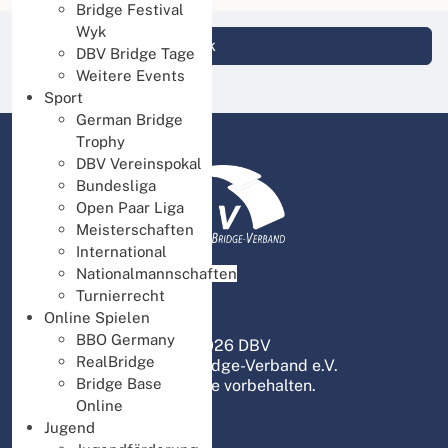
Bridge Festival
Wyk
Login DBV Datenbank
DBV Bridge Tage
Weitere Events
Sport
German Bridge
Trophy
DBV Vereinspokal
Bundesliga
Open Paar Liga
Meisterschaften
International
Nationalmannschaften
Turnierrecht
Online Spielen
BBO Germany
© 2026 DBV
RealBridge
Deutscher Bridge-Verband e.V.
Bridge Base
Alle Rechte vorbehalten.
Online
Jugend