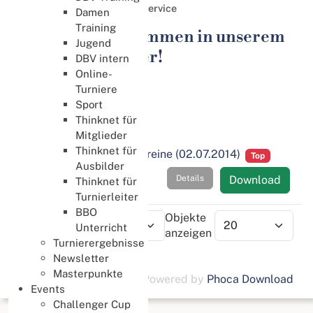
Ressort Verwaltung
Service
Damen
Training
Herzlich Willkommen in unserem
Jugend
Download Center!
DBV intern
Online-
Turniere
Ressort Verwaltung
Sport
Service
Thinknet für
Mitglieder
Thinknet für
Mustersatzung für Vereine (02.07.2014)
Top
Ausbilder
Details
Download
Thinknet für
Turnierleiter
BBO
Reihenfolge
Objekte
Unterricht
anzeigen
Turnierergebnisse
Newsletter
Masterpunkte
Powered by
Phoca Download
Events
Challenger Cup