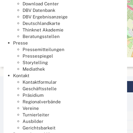
Download Center
DBV Datenbank
DBV Ergebnisanzeige
Deutschlandkarte
Thinknet Akademie
Beratungsstellen
Presse
Pressemitteilungen
Pressespiegel
Storytelling
Mediathek
Kontakt
Kontaktformular
Login DBV Datenbank
Geschäftsstelle
Präsidium
Regionalverbände
Veranstaltungs-Kategorien
Vereine
Turnierleiter
Alle Termine
Ausbilder
Sport
Gerichtsbarkeit