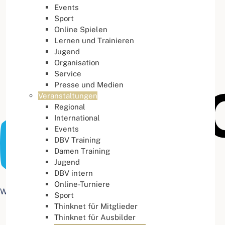
Events
Buchstabenabstand
100
%
Sport
Online Spielen
Lernen und Trainieren
Jugend
Organisation
Service
Presse und Medien
Veranstaltungen
Regional
International
Events
DBV Training
Damen Training
Jugend
DBV intern
Online-Turniere
Web Accessibility plugin
by DJ-Extensions.com
Sport
Thinknet für Mitglieder
Thinknet für Ausbilder