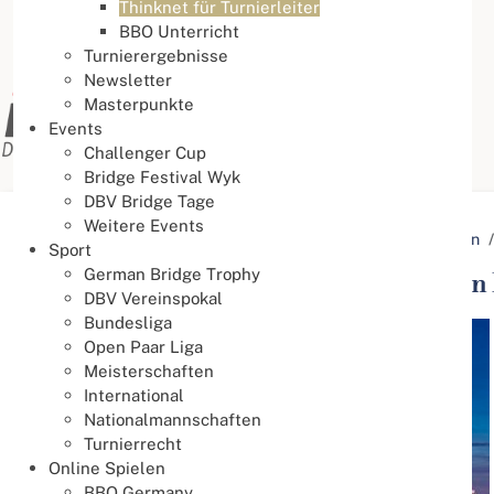
Thinknet für Turnierleiter
BBO Unterricht
Turnierergebnisse
Newsletter
Masterpunkte
Events
Challenger Cup
Bridge Festival Wyk
DBV Bridge Tage
Weitere Events
Aktuelle Seite:
Startseite
Aktuelles
Veranstaltungen
Sport
German Bridge Trophy
Gemeindehaus St. Maria Königin in
DBV Vereinspokal
Bundesliga
Open Paar Liga
Meisterschaften
International
Nationalmannschaften
Turnierrecht
Online Spielen
BBO Germany