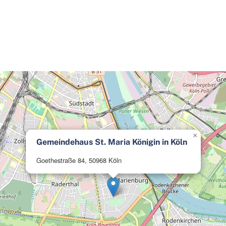
×
Gemeindehaus St. Maria Königin in Köln
Goethestraße 84, 50968 Köln