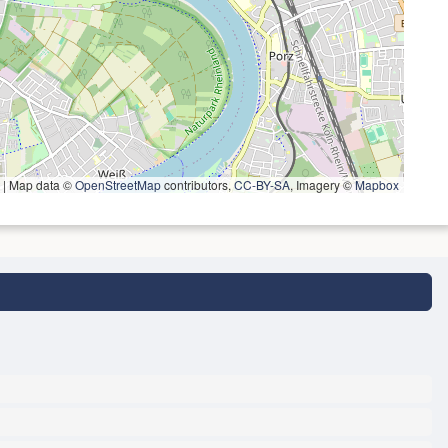
|
Map data ©
OpenStreetMap
contributors,
CC-BY-SA
, Imagery ©
Mapbox