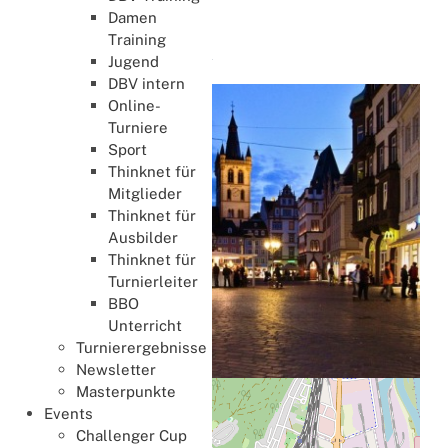
Regional
Damen
Training
Nells Park Hotel
Jugend
DBV intern
Online-
Turniere
Sport
Thinknet für
Mitglieder
Thinknet für
Ausbilder
Thinknet für
Turnierleiter
BBO
Unterricht
Turnierergebnisse
Newsletter
Masterpunkte
+
Events
−
Challenger Cup