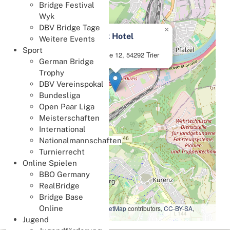
Bridge Festival
Wyk
DBV Bridge Tage
×
Nells Park Hotel
Weitere Events
Sport
Dasbachstraße 12, 54292 Trier
German Bridge
Trophy
DBV Vereinspokal
Bundesliga
Open Paar Liga
Meisterschaften
International
Nationalmannschaften
Turnierrecht
Online Spielen
BBO Germany
RealBridge
Bridge Base
Leaflet
|
Map data ©
OpenStreetMap
contributors,
CC-BY-SA
,
Online
Imagery ©
Mapbox
Jugend