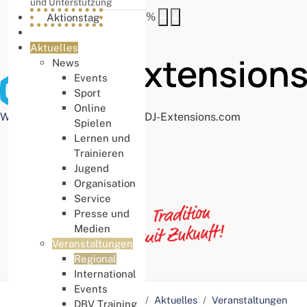
und Unterstützung
Buchstabenabstand
100
%
Aktionstag
Aktuelles
News
Events
Sport
Online
Web Accessibility plugin
by DJ-Extensions.com
Spielen
Lernen und
Trainieren
Jugend
Organisation
Service
Presse und
Medien
Veranstaltungen
Regional
International
Events
Aktuelle Seite:
Startseite
Aktuelles
Veranstaltungen
DBV Training