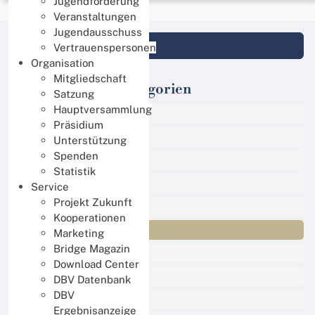
Jugendförderung
Veranstaltungen
Jugendausschuss
Login DBV Datenbank
Vertrauenspersonen
Organisation
Mitgliedschaft
Veranstaltungs-Kategorien
Satzung
Hauptversammlung
Alle Termine
Präsidium
Sport
Unterstützung
Spenden
Events
Statistik
Online Turniere
Service
Projekt Zukunft
Jugend
Kooperationen
Regional
Marketing
Bridge Magazin
International
Download Center
DBV Training
DBV Datenbank
DBV
Damen Training
Ergebnisanzeige