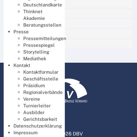
BBO Unterricht
Deutschlandkarte
Thinknet
Thinknet für Mitglieder
Akademie
Thinknet für Ausbilder
Beratungsstellen
Presse
Thinknet für Turnierleiter
Pressemitteilungen
DBV intern
Pressespiegel
Storytelling
Mediathek
Kontakt
Kontaktformular
Geschäftsstelle
Präsidium
Regionalverbände
Vereine
Turnierleiter
Ausbilder
Gerichtsbarkeit
Datenschutzerklärung
Impressum
© 2026 DBV