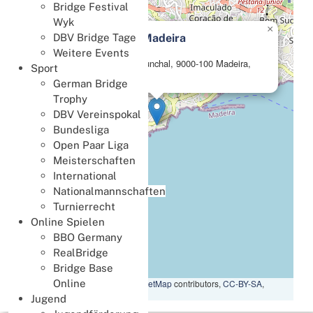
Bridge Festival
Wyk
×
Vidamar Resorts Madeira
DBV Bridge Tage
Weitere Events
Estrada Monumental, Funchal, 9000-100 Madeira,
Sport
Portugal
German Bridge
Trophy
DBV Vereinspokal
Bundesliga
Open Paar Liga
Meisterschaften
International
Nationalmannschaften
Turnierrecht
Online Spielen
BBO Germany
RealBridge
Bridge Base
Leaflet
|
Map data ©
OpenStreetMap
contributors,
CC-BY-SA
,
Online
Imagery ©
Mapbox
Jugend