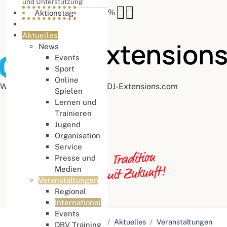
und Unterstützung
Buchstabenabstand
100
%
Aktionstag
Aktuelles
News
Events
Sport
Online
Web Accessibility plugin
by DJ-Extensions.com
Spielen
Lernen und
Trainieren
Jugend
Organisation
Service
Presse und
Medien
Veranstaltungen
Regional
International
Events
Aktuelle Seite:
Startseite
Aktuelles
Veranstaltungen
DBV Training