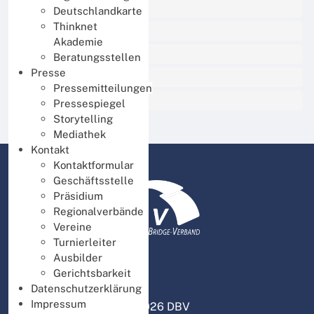
BBO Unterricht
Deutschlandkarte
Thinknet
Thinknet für Mitglieder
Akademie
Thinknet für Ausbilder
Beratungsstellen
Presse
Thinknet für Turnierleiter
Pressemitteilungen
DBV intern
Pressespiegel
Storytelling
Mediathek
Kontakt
Kontaktformular
Geschäftsstelle
Präsidium
Regionalverbände
Vereine
Turnierleiter
Ausbilder
Gerichtsbarkeit
Datenschutzerklärung
Impressum
© 2026 DBV