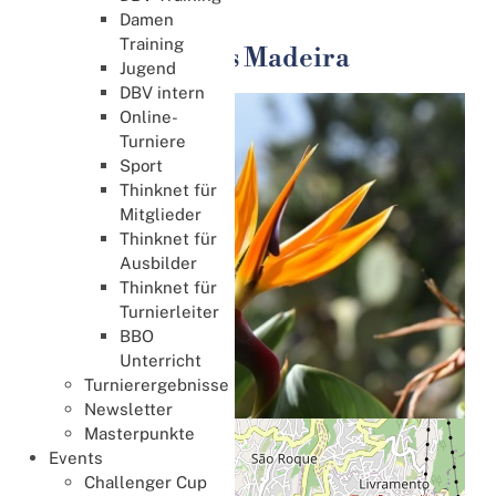
International
Damen
Training
Vidamar Resorts Madeira
Jugend
DBV intern
Online-
Turniere
Sport
Thinknet für
Mitglieder
Thinknet für
Ausbilder
Thinknet für
Turnierleiter
BBO
Unterricht
Turnierergebnisse
Newsletter
Masterpunkte
+
Events
−
Challenger Cup