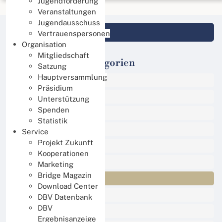
Jugendförderung
Veranstaltungen
Jugendausschuss
Login DBV Datenbank
Vertrauenspersonen
Organisation
Mitgliedschaft
Veranstaltungs-Kategorien
Satzung
Hauptversammlung
Alle Termine
Präsidium
Sport
Unterstützung
Spenden
Events
Statistik
Online Turniere
Service
Projekt Zukunft
Jugend
Kooperationen
Regional
Marketing
Bridge Magazin
International
Download Center
DBV Training
DBV Datenbank
DBV
Damen Training
Ergebnisanzeige