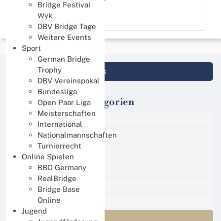
Bridge Festival
Zurück
Wyk
DBV Bridge Tage
Weitere Events
Sport
German Bridge
Trophy
Login DBV Datenbank
DBV Vereinspokal
Bundesliga
Veranstaltungs-Kategorien
Open Paar Liga
Meisterschaften
Alle Termine
International
Sport
Nationalmannschaften
Turnierrecht
Events
Online Spielen
Online Turniere
BBO Germany
RealBridge
Jugend
Bridge Base
Regional
Online
Jugend
International