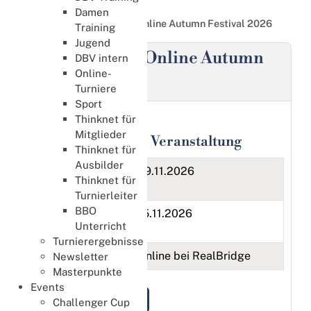
International
Damen
WBF Women&#039;s Online Autumn Festival 2026
Training
Jugend
WBF Women's Online Autumn
DBV intern
Online-
Festival 2026
Turniere
Sport
Thinknet für
Mitglieder
Informationen zur Veranstaltung
Thinknet für
Ausbilder
Beginn der
09.11.2026
Thinknet für
Veranstaltung
Turnierleiter
BBO
Ende der
15.11.2026
Unterricht
Veranstaltung
Turnierergebnisse
Veranstaltungsort
Online bei RealBridge
Newsletter
Masterpunkte
Events
Termin speichern
Challenger Cup