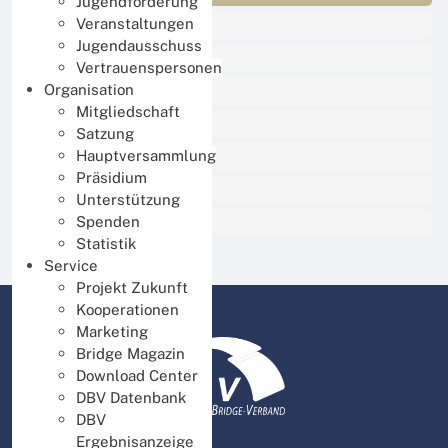
Jugendförderung
DBV Training
Veranstaltungen
Jugendausschuss
Damen Training
Vertrauenspersonen
BBO Unterricht
Organisation
Mitgliedschaft
Thinknet für Mitglieder
Satzung
Thinknet für Ausbilder
Hauptversammlung
Präsidium
Thinknet für Turnierleiter
Unterstützung
DBV intern
Spenden
Statistik
Service
Projekt Zukunft
Kooperationen
Marketing
Bridge Magazin
Download Center
DBV Datenbank
DBV
Ergebnisanzeige