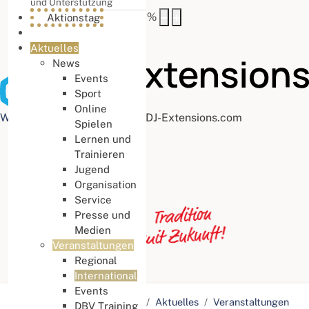
und Unterstützung
Buchstabenabstand
100
%
Aktionstag
Aktuelles
News
Events
Sport
Online
Web Accessibility plugin
by DJ-Extensions.com
Spielen
Lernen und
Trainieren
Jugend
Organisation
Service
Presse und
Medien
Veranstaltungen
Regional
International
Events
Aktuelle Seite:
Startseite
Aktuelles
Veranstaltungen
DBV Training