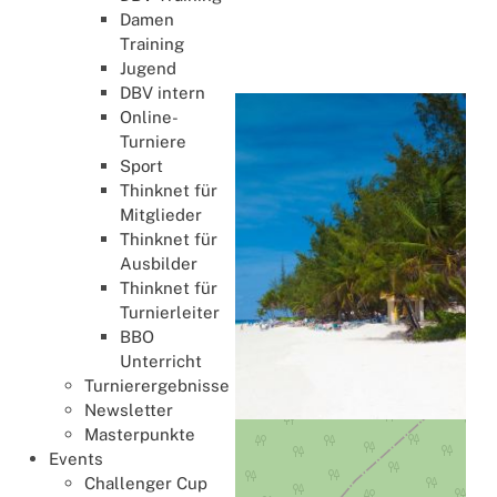
International
Damen
Training
Barbados
Jugend
DBV intern
Online-
Turniere
Sport
Thinknet für
Mitglieder
Thinknet für
Ausbilder
Thinknet für
Turnierleiter
BBO
Unterricht
Turnierergebnisse
Newsletter
Masterpunkte
+
Events
−
Challenger Cup