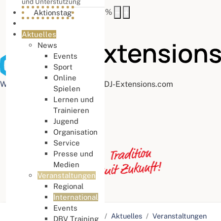
und Unterstützung
Buchstabenabstand
100
%
Aktionstag
Aktuelles
News
Events
Sport
Online
Web Accessibility plugin
by DJ-Extensions.com
Spielen
Lernen und
Trainieren
Jugend
Organisation
Service
Presse und
Medien
Veranstaltungen
Regional
International
Events
Aktuelle Seite:
Startseite
Aktuelles
Veranstaltungen
DBV Training