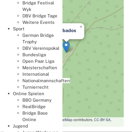
Bridge Festival
Wyk
DBV Bridge Tage
Weitere Events
×
Sport
Barbados
German Bridge
Trophy
DBV Vereinspokal
Bundesliga
Open Paar Liga
Meisterschaften
International
Nationalmannschaften
Turnierrecht
Online Spielen
BBO Germany
RealBridge
Bridge Base
Leaflet
|
Map data ©
OpenStreetMap
contributors,
CC-BY-SA
,
Online
Imagery ©
Mapbox
Jugend