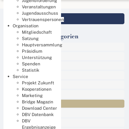
Jugendförderung
Veranstaltungen
Jugendausschuss
Login DBV Datenbank
Vertrauenspersonen
Organisation
Mitgliedschaft
Veranstaltungs-Kategorien
Satzung
Hauptversammlung
Alle Termine
Präsidium
Sport
Unterstützung
Spenden
Events
Statistik
Online Turniere
Service
Projekt Zukunft
Jugend
Kooperationen
Regional
Marketing
Bridge Magazin
International
Download Center
DBV Training
DBV Datenbank
DBV
Damen Training
Ergebnisanzeige