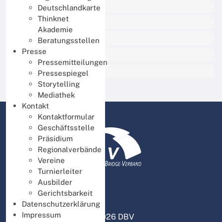
BBO Unterricht
Deutschlandkarte
Thinknet
Thinknet für Mitglieder
Akademie
Thinknet für Ausbilder
Beratungsstellen
Presse
Thinknet für Turnierleiter
Pressemitteilungen
DBV intern
Pressespiegel
Storytelling
Mediathek
Kontakt
Kontaktformular
Geschäftsstelle
Präsidium
Regionalverbände
Vereine
Turnierleiter
Ausbilder
Gerichtsbarkeit
Datenschutzerklärung
Impressum
© 2026 DBV